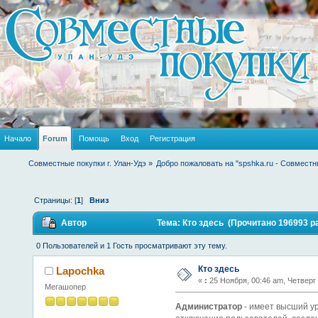
Начало
Forum
Помощь
Вход
Регистрация
Совместные покупки г. Улан-Удэ
»
Добро пожаловать на "spshka.ru - Совместн
Страницы: [
1
]
Вниз
Автор
Тема: Кто здесь (Прочитано 196993 р
0 Пользователей и 1 Гость просматривают эту тему.
Кто здесь
Lapochka
«
:
25 Ноября, 00:46 am, Четверг
Мегашопер
Администратор
- имеет высший у