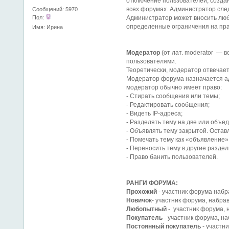
отключение пользователей, создан
всех форумах. Администратор след
Сообщений: 5970
Пол:
Администратор может вносить люб
определенные ограничения на пра
Имя: Ирина
Модератор
(от лат. moderator —
пользователями.
Теоретически, модератор отвечае
Модератор форума назначается ад
модератор обычно имеет право:
- Стирать сообщения или темы;
- Редактировать сообщения;
- Видеть IP-адреса;
- Разделять тему на две или объед
- Объявлять тему закрытой. Остав
- Помечать тему как «объявление»
- Переносить тему в другие раздел
- Право банить пользователей.
РАНГИ ФОРУМА:
Прохожий
- участник форума наб
Новичок
- участник форума, набр
Любопытный
- участник форума, 
Покупатель
- участник форума, н
Постоянный покупатель
- участн