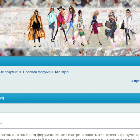
ые покупки"
»
Правила форума
»
Кто здесь
« пр
аз)
 »
ровень контроля над форумом. Может контролировать все аспекты форума: н