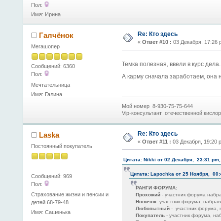
Пол:
Имя: Ирина
Re: Кто здесь
Галчёнок
«
Ответ #10 :
03 Декабря, 17:26 
Мегашопер
Темка полезная, ввели в курс дела
Сообщений: 6360
Пол:
А карму сначала заработаем, она н
Мечтательница
Имя: Галина
Мой номер 8-930-75-75-644
Vip-консультант отечественной кисло
Re: Кто здесь
Laska
«
Ответ #11 :
03 Декабря, 19:20 
Постоянный покупатель
Цитата: Nikki от 02 Декабря, 23:31 pm,
Цитата: Lapochka от 25 Ноября, 00:
Сообщений: 969
Пол:
РАНГИ ФОРУМА:
Страхование жизни и пенсии и
Прохожий
- участник форума набр
Новичок
- участник форума, набра
детей 68-79-48
Любопытный
- участник форума,
Имя: Сашенька
Покупатель
- участник форума, н