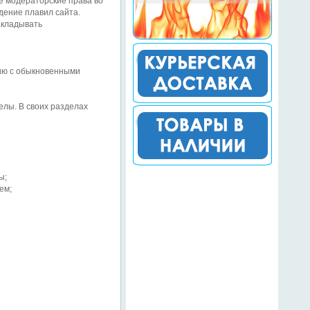
е модераторские права во
дение плавил сайта.
акладывать
нию с обыкновенными
лы. В своих разделах
ы;
ем;