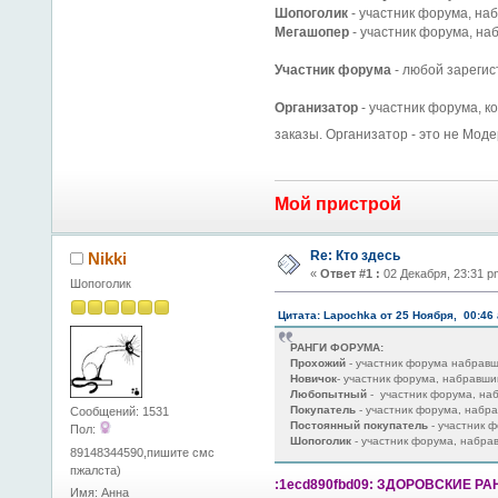
Шопоголик
- участник форума, на
Мегашопер
- участник форума, н
Участник форума
- любой зареги
Организатор
- участник форума, к
заказы. Организатор - это не Моде
Мой пристрой
Re: Кто здесь
Nikki
«
Ответ #1 :
02 Декабря, 23:31 p
Шопоголик
Цитата: Lapochka от 25 Ноября, 00:46
РАНГИ ФОРУМА:
Прохожий
- участник форума набрав
Новичок
- участник форума, набравш
Любопытный
- участник форума, на
Покупатель
- участник форума, набр
Сообщений: 1531
Постоянный покупатель
- участник 
Пол:
Шопоголик
- участник форума, набр
89148344590,пишите смс
пжалста)
:1ecd890fbd09: ЗДОРОВСКИЕ РАНГ
Имя: Анна