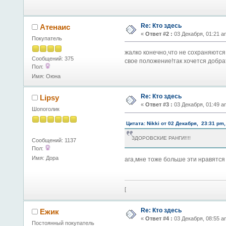
Re: Кто здесь
Атенаис
«
Ответ #2 :
03 Декабря, 01:21 a
Покупатель
жалко конечно,что не сохраняются
Сообщений: 375
свое положение!так хочется добрат
Пол:
Имя: Оюна
Re: Кто здесь
Lipsy
«
Ответ #3 :
03 Декабря, 01:49 a
Шопоголик
Цитата: Nikki от 02 Декабря, 23:31 pm,
ЗДОРОВСКИЕ РАНГИ!!!!
Сообщений: 1137
Пол:
Имя: Дора
ага,мне тоже больше эти нравятся
[
Re: Кто здесь
Ежик
«
Ответ #4 :
03 Декабря, 08:55 a
Постоянный покупатель