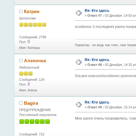
Re: Кто здесь
Катрин
«
Ответ #7 :
03 Декабря, 14:03 p
Шопоголик
особенно 3 последних ранга понра
Сообщений: 2799
Пол:
Характер - он ведь как член, чем тверж
Имя: Катюша
Re: Кто здесь
Аленочка
«
Ответ #8 :
03 Декабря, 14:32 p
Любопытный
Ага,все классно!особенно шопоголик
Сообщений: 124
Пол:
Имя: Алена
Re: Кто здесь
Bagira
«
Ответ #9 :
03 Декабря, 15:14 p
ПРЕДУПРЕЖДЕНИЕ
Постоянный покупатель
Мне ранги очень понравились, ток
Сообщений: 715