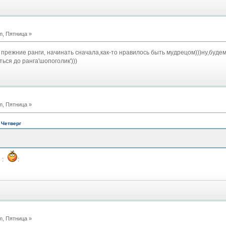
m, Пятница »
 прежние ранги, начинать сначала,как-то нравилось быть мудрецом)))ну,буде
ься до ранга'шопоголик')))
m, Пятница »
 Четверг
 :
:
m, Пятница »