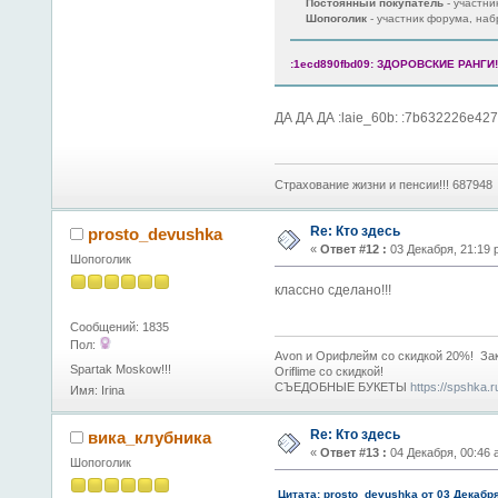
Постоянный покупатель
- участн
Шопоголик
- участник форума, на
:1ecd890fbd09: ЗДОРОВСКИЕ РАНГИ!!
ДА ДА ДА :laie_60b: :7b632226e42
Страхование жизни и пенсии!!! 687948
Re: Кто здесь
prosto_devushka
«
Ответ #12 :
03 Декабря, 21:19 
Шопоголик
классно сделано!!!
Сообщений: 1835
Пол:
Avon и Орифлейм со скидкой 20%! За
Spartak Moskow!!!
Oriflime со скидкой!
СЪЕДОБНЫЕ БУКЕТЫ
https://spshka.
Имя: Irina
Re: Кто здесь
вика_клубника
«
Ответ #13 :
04 Декабря, 00:46 
Шопоголик
Цитата: prosto_devushka от 03 Декабр