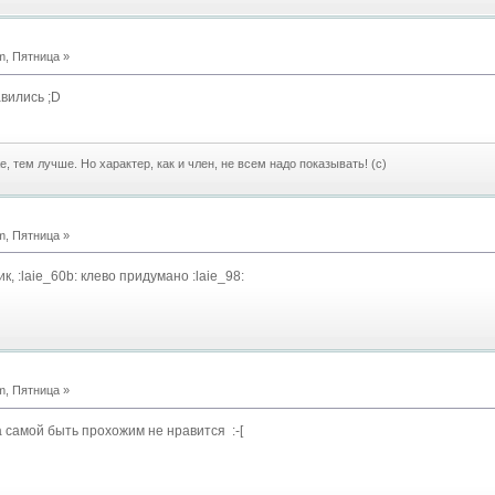
m, Пятница »
вились ;D
е, тем лучше. Но характер, как и член, не всем надо показывать! (с)
m, Пятница »
, :laie_60b: клево придумано :laie_98:
m, Пятница »
а самой быть прохожим не нравится :-[