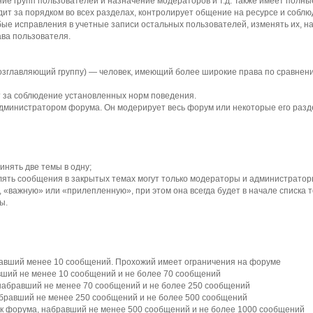
ие групп пользователей и назначение модераторов и т.д. Также имеет полны
ит за порядком во всех разделах, контролирует общение на ресурсе и соблю
ые исправления в учетные записи остальных пользователей, изменять их, н
ва пользователя.
 возглавляющий группу) — человек, имеющий более широкие права по сравне
т за соблюдение установленных норм поведения.
министратором форума. Он модерирует весь форум или некоторые его разде
инять две темы в одну;
лять сообщения в закрытых темах могут только модераторы и администратор
, «важную» или «прилепленную», при этом она всегда будет в начале списка т
ы.
равший менее 10 сообщений. Прохожий имеет ограничения на форуме
авший не менее 10 сообщений и не более 70 сообщений
набравший не менее 70 сообщений и не более 250 сообщений
абравший не менее 250 сообщений и не более 500 сообщений
ик форума, набравший не менее 500 сообщений и не более 1000 сообщений