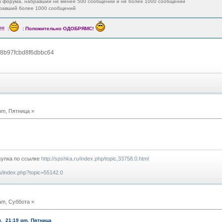
ик форума, набравший не менее 500 сообщений и не более 1000 сообщений
бравший более 1000 сообщений
!! :
: Положительно ОДОБРЯМС!
78b97fcbd8f6dbbc64
pm, Пятница »
купка по ссылке
http://spshka.ru/index.php/topic,33758.0.html
ru/index.php?topic=55142.0
am, Суббота »
я, 21:19 pm, Пятница