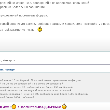
бравший не менее 1000 сообщений и не более 5000 сообщений
абравший более 5000 сообшений
стрированный посетитель форума.
оторый организует закупку: собирает заказы и деньги, ведет всю работу с пос
ратор!, как многие путают
m, Четверг »
 am, Четверг
ший менее 10 сообщений. Прохожий имеет ограничения на форуме
ий не менее 10 сообщений и не более 70 сообщений
бравший не менее 70 сообщений и не более 250 сообщений
авший не менее 250 сообщений и не более 500 сообщений
форума, набравший не менее 500 сообщений и не более 1000 сообщений
авший более 1000 сообщений
И!!!! :
: Положительно ОДОБРЯМС!