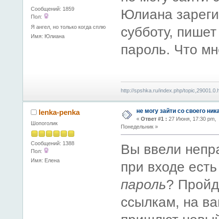
Сообщений: 1859
Юлиана зареги
Пол:
Я ангел, но только когда сплю
субботу, пишет
Имя: Юлиана
пароль. Что мн
http://spshka.ru/index.php/topic,29001.0.
не могу зайти со своего ник
lenka-penka
«
Ответ #1 :
27 Июня, 17:30 pm,
Шопоголик
Понедельник »
Сообщений: 1388
Вы ввели непр
Пол:
Имя: Елена
при входе ест
пароль
? Пройд
ссылкам, на в