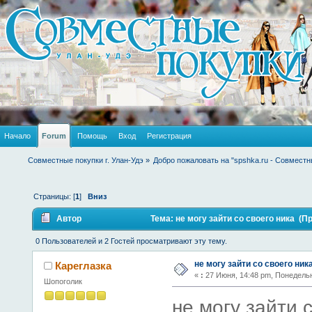
Начало
Forum
Помощь
Вход
Регистрация
Совместные покупки г. Улан-Удэ
»
Добро пожаловать на "spshka.ru - Совместн
Страницы: [
1
]
Вниз
Автор
Тема: не могу зайти со своего ника (П
0 Пользователей и 2 Гостей просматривают эту тему.
не могу зайти со своего ник
Кареглазка
«
:
27 Июня, 14:48 pm, Понедель
Шопоголик
не могу зайти 