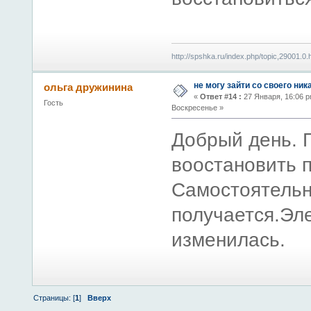
http://spshka.ru/index.php/topic,29001.0.
не могу зайти со своего ник
ольга дружинина
«
Ответ #14 :
27 Января, 16:06 p
Гость
Воскресенье »
Добрый день. 
воостановить 
Самостоятельн
получается.Эле
изменилась.
Страницы: [
1
]
Вверх