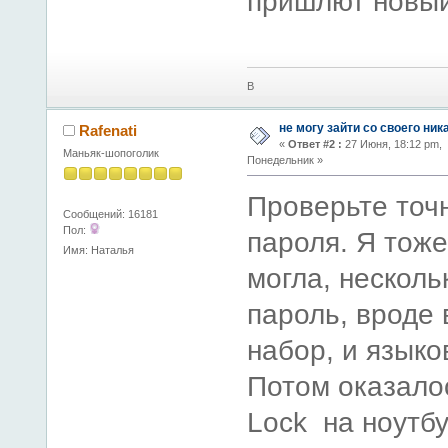
пришлют новый
В
не могу зайти со своего ник
Rafenati
«
Ответ #2 :
27 Июня, 18:12 pm,
Маньяк-шопоголик
Понедельник »
Проверьте точ
Сообщений: 16181
Пол:
пароля. Я тоже
Имя: Наталья
могла, несколь
пароль, вроде 
набор, и языко
Потом оказало
Lock на ноутбу