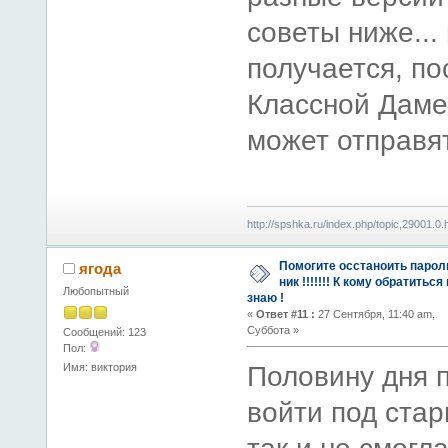
советы ниже...
получается, по
Классной Даме
может отправят
http://spshka.ru/index.php/topic,29001.0.
Помогите осстаноить парол
ягода
ник !!!!!!! К кому обратиться
Любопытный
знаю !
«
Ответ #11 :
27 Сентября, 11:40 am,
Суббота »
Сообщений: 123
Пол:
Имя: виктория
Половину дня 
войти под ста