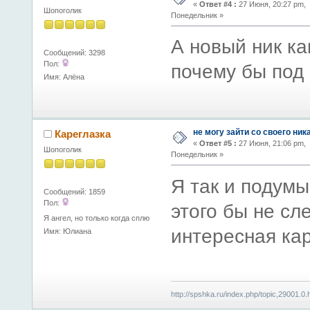
«
Ответ #4 :
27 Июня, 20:27 pm,
Шопоголик
Понедельник »
А новый ник ка
Сообщений: 3298
Пол:
почему бы под 
Имя: Алёна
не могу зайти со своего ник
Кареглазка
«
Ответ #5 :
27 Июня, 21:06 pm,
Шопоголик
Понедельник »
Я так и подумы
Сообщений: 1859
Пол:
этого бы не сл
Я ангел, но только когда сплю
интересная кар
Имя: Юлиана
http://spshka.ru/index.php/topic,29001.0.