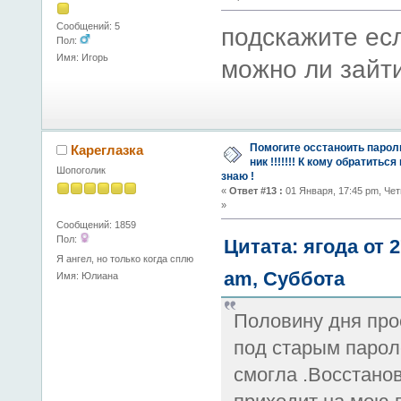
Сообщений: 5
подскажите есл
Пол:
Имя: Игорь
можно ли зайти
Помогите осстаноить парол
Кареглазка
ник !!!!!!! К кому обратиться
Шопоголик
знаю !
«
Ответ #13 :
01 Января, 17:45 pm, Чет
»
Сообщений: 1859
Пол:
Цитата: ягода от 
Я ангел, но только когда сплю
am, Суббота
Имя: Юлиана
Половину дня про
под старым пароле
смогла .Восстано