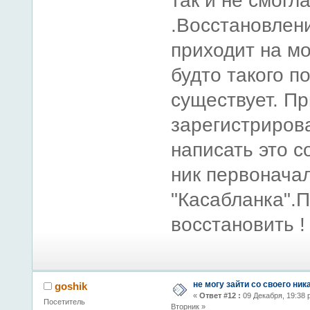
так и не смогл
.Восстановлен
приходит на м
будто такого п
существует. П
зарегистриров
написать это 
ник первонача
"Касабланка".
восстановить !
не могу зайти со своего ник
goshik
«
Ответ #12 :
09 Декабря, 19:38 
Посетитель
Вторник »