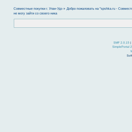
Совместные покупки г. Улан-Удэ
»
Добро пожаловать на "spshka.ru - Совмест
не могу зайти со своего ника
SMF 2.0.15
|
SimplePortal 
Sof