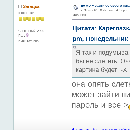
не могу зайти со своего ник
Загадка
«
Ответ #6 :
05 Июля, 14:07 pm,
Шопоголик
Вторник »
Цитата: Кареглазк
Сообщений: 2909
Пол:
pm, Понедельник
Имя: Татьяна
Я так и подумываю
бы не слететь. Оч
картина будет :-X
она опять слет
может зайти п
пароль и все >
Я не пытаюсь быть лучшей,умею быть 