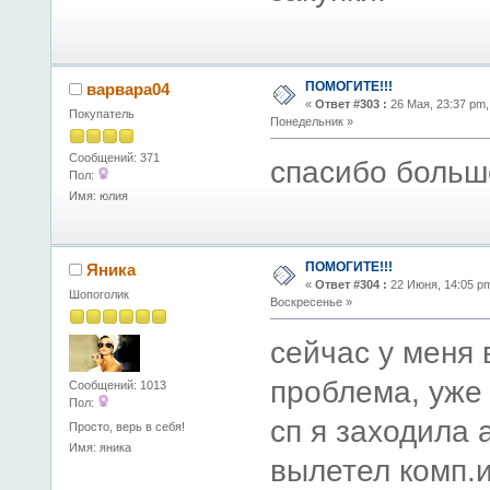
ПОМОГИТЕ!!!
варвара04
«
Ответ #303 :
26 Мая, 23:37 pm,
Покупатель
Понедельник »
Сообщений: 371
спасибо большо
Пол:
Имя: юлия
ПОМОГИТЕ!!!
Яника
«
Ответ #304 :
22 Июня, 14:05 p
Шопоголик
Воскресенье »
сейчас у меня 
проблема, уже 
Сообщений: 1013
Пол:
сп я заходила 
Просто, верь в себя!
Имя: яника
вылетел комп.и