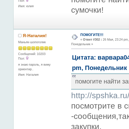
Пол:
Имя: юлия
сумочки!
ПОМОГИТЕ!!!
Я-Наталия!
«
Ответ #302 :
26 Мая, 23:24 pm,
Маньяк-шопоголик
Понедельник »
Сообщений: 10203
Цитата: варвара04
Пол:
я знаю пароль, я вижу
pm, Понедельник
ориентир..
Имя: Наталия
помогите найти за
http://spshka.
посмотрите в 
-сообщения,так
закупки.