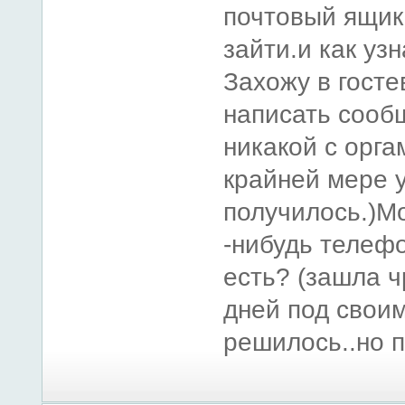
почтовый ящик
зайти.и как уз
Захожу в госте
написать сооб
никакой с оргам
крайней мере у
получилось.)М
-нибудь телеф
есть? (зашла ч
дней под свои
решилось..но п