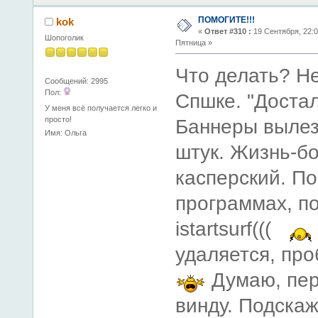
ПОМОГИТЕ!!!
kok
«
Ответ #310 :
19 Сентября, 22:0
Шопоголик
Пятница »
Что делать? Не
Сообщений: 2995
Пол:
Спшке. "Доста
У меня всё получается легко и
просто!
Баннеры вылез
Имя: Ольга
штук. Жизнь-б
касперский. П
программах, по
istartsurf(((
удаляется, пр
Думаю, пер
винду. Подска