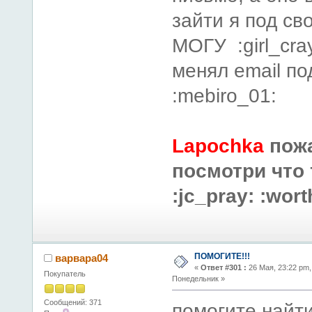
зайти я под с
МОГУ :girl_cra
менял email п
:mebiro_01:
Lapochka
пож
посмотри что
:jc_pray: :wort
ПОМОГИТЕ!!!
варвара04
«
Ответ #301 :
26 Мая, 23:22 pm,
Покупатель
Понедельник »
Сообщений: 371
помогите найт