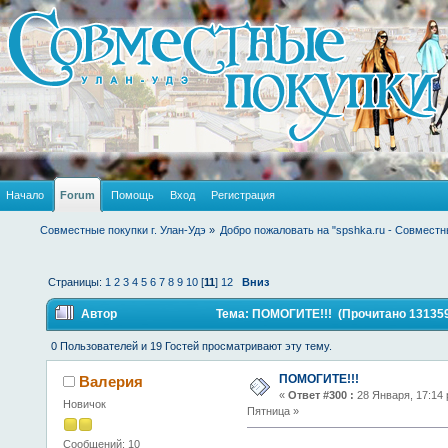
Начало
Forum
Помощь
Вход
Регистрация
Совместные покупки г. Улан-Удэ
»
Добро пожаловать на "spshka.ru - Совместн
Страницы:
1
2
3
4
5
6
7
8
9
10
[
11
]
12
Вниз
Автор
Тема: ПОМОГИТЕ!!! (Прочитано 131359
0 Пользователей и 19 Гостей просматривают эту тему.
ПОМОГИТЕ!!!
Валерия
«
Ответ #300 :
28 Января, 17:14 
Новичок
Пятница »
Сообщений: 10