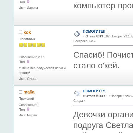
Пол:
компьютер про
Имя: Лариса
ПОМОГИТЕ!!!
kok
«
Ответ #313 :
02 Ноября, 22:18 
Шопоголик
Воскресенье »
Спасиб! Почис
Сообщений: 2995
Пол:
стало о'кей.
У меня всё получается легко и
просто!
Имя: Ольга
ПОМОГИТЕ!!!
ma6a
«
Ответ #314 :
19 Ноября, 09:48 
Прохожий
Среда »
Сообщений: 1
Пол:
Девочки орган
Имя: Мария
подруга Светл