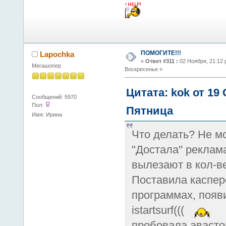
ПОМОГИТЕ!!!
Lapochka
«
Ответ #311 :
02 Ноября, 21:12 
Мегашопер
Воскресенье »
Цитата: kok от 19
Сообщений: 5970
Пол:
Пятница
Имя: Ирина
Что делать? Не мо
"Достала" реклам
вылезают в кол-ве
Поставила каспер
программах, появи
istartsurf(((
пробовала аваст