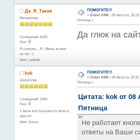
ПОМОГИТЕ!!!
Да_Я_Такая
«
Ответ #308 :
08 Августа, 18:19
Мегашопер
Пятница »
Да глюк на сай
Сообщений: 6435
Пол:
Я спокоен... Я - Мила, ко мне -
на ты! :-)
Имя: Ludmila
ПОМОГИТЕ!!!
kok
«
Ответ #309 :
08 Августа, 20:32
Шопоголик
Пятница »
Цитата: kok от 08 
Сообщений: 2995
Пол:
Пятница
У меня всё получается легко и
просто!
Не работает кноп
Имя: Ольга
ответы на Ваши с