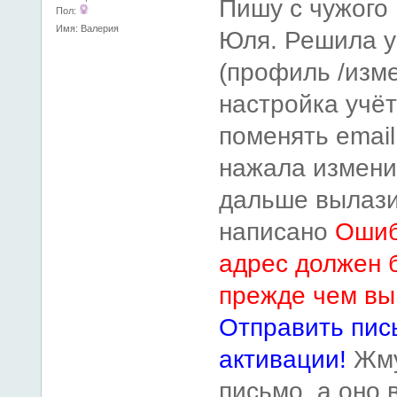
Пишу с чужого
Пол:
Имя: Валерия
Юля. Решила у
(профиль /изм
настройка учё
поменять emai
нажала измени
дальше вылазит
написано
Ошиб
адрес должен 
прежде чем вы
Отправить пис
активации!
Жму
письмо, а оно 