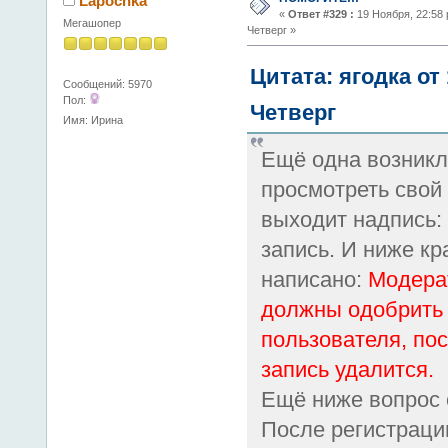
Lapochka
«
Ответ #329 :
19 Ноября, 22:58 
Мегашопер
Четверг »
Цитата: ягодка от
Сообщений: 5970
Пол:
Четверг
Имя: Ирина
Ещё одна возникл
просмотреть свой
выходит надпись:
запись. И ниже к
написано:
Модера
должны одобрить
пользователя, пос
запись удалится.
Ещё ниже вопрос 
После регистраци