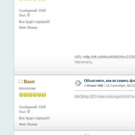
Сообщений: 1555
Пол:
Все будет хорошо!!!
Имя: Базыр
URL=http://vfl.ru/fotos/49d939cc233
Увеличить
Объясните, как вставить фо
Basir
«
Ответ #68 :
14 Сентября, 08:22
Шопоголик
[IMG]http://f23.ifotki.info/org/c
Сообщений: 1555
Пол:
Все будет хорошо!!!
Имя: Базыр