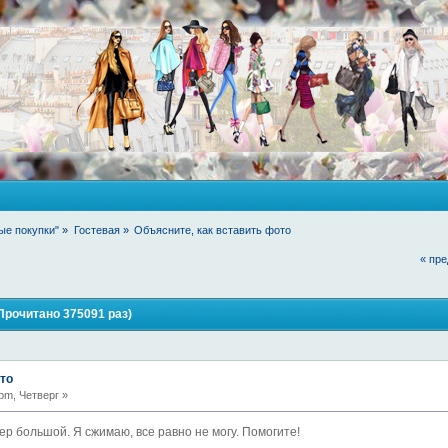
ые покупки"
»
Гостевая
»
Объясните, как вставить фото
« пр
Прочитано 375091 раз)
то
pm, Четверг »
ер большой. Я сжимаю, все равно не могу. Помогите!