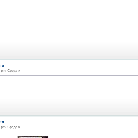
то
 pm, Среда »
то
 pm, Среда »