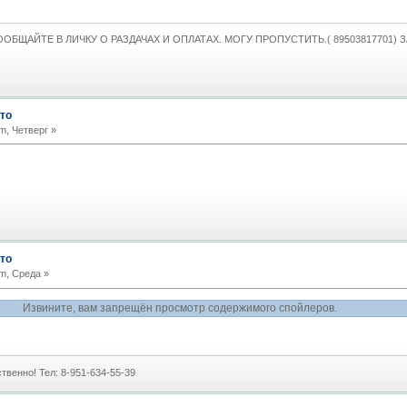
ОБЩАЙТЕ В ЛИЧКУ О РАЗДАЧАХ И ОПЛАТАХ. МОГУ ПРОПУСТИТЬ.( 89503817701) 
то
m, Четверг »
то
m, Среда »
Извините, вам запрещён просмотр содержимого спойлеров.
твенно! Тел: 8-951-634-55-39