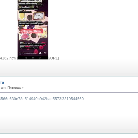
04162.html]
[/URL]
то
 am, Пятница »
04087a4566e630e78e514940b942bae5573f3319544560