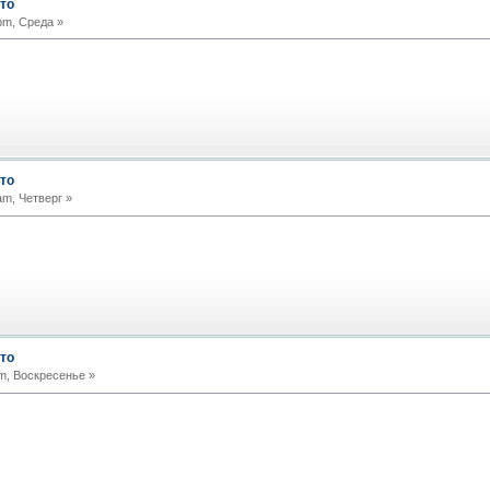
то
pm, Среда »
то
am, Четверг »
то
m, Воскресенье »