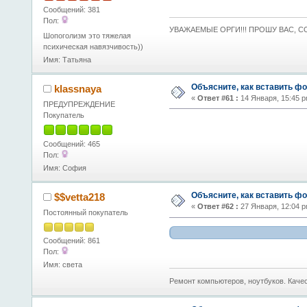
Сообщений: 381
Пол:
УВАЖАЕМЫЕ ОРГИ!!! ПРОШУ ВАС, СО
Шопоголизм это тяжелая
психическая навязчивость))
Имя: Татьяна
Объясните, как вставить фо
klassnaya
«
Ответ #61 :
14 Января, 15:45 p
ПРЕДУПРЕЖДЕНИЕ
Покупатель
Сообщений: 465
Пол:
Имя: София
Объясните, как вставить фо
$$vetta218
«
Ответ #62 :
27 Января, 12:04 p
Постоянный покупатель
Сообщений: 861
Пол:
Имя: света
Ремонт компьютеров, ноутбуков. Качес