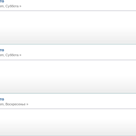
то
pm, Суббота »
то
pm, Суббота »
то
pm, Воскресенье »