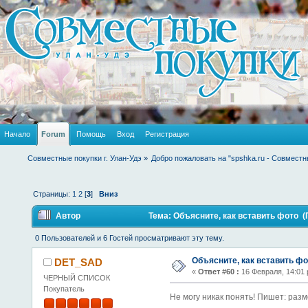
Начало
Forum
Помощь
Вход
Регистрация
Совместные покупки г. Улан-Удэ
»
Добро пожаловать на "spshka.ru - Совместн
Страницы:
1
2
[
3
]
Вниз
Автор
Тема: Объясните, как вставить фото (
0 Пользователей и 6 Гостей просматривают эту тему.
Объясните, как вставить фо
DET_SAD
«
Ответ #60 :
16 Февраля, 14:01 
ЧЕРНЫЙ СПИСОК
Покупатель
Не могу никак понять! Пишет: разм