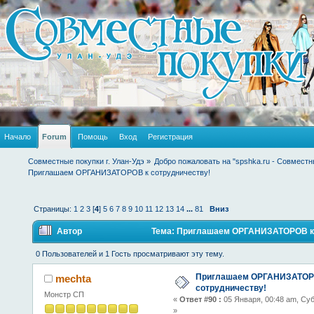
Начало
Forum
Помощь
Вход
Регистрация
Совместные покупки г. Улан-Удэ
»
Добро пожаловать на "spshka.ru - Совместн
Приглашаем ОРГАНИЗАТОРОВ к сотрудничеству!
Страницы:
1
2
3
[
4
]
5
6
7
8
9
10
11
12
13
14
...
81
Вниз
Автор
Тема: Приглашаем ОРГАНИЗАТОРОВ к 
раз)
0 Пользователей и 1 Гость просматривают эту тему.
Приглашаем ОРГАНИЗАТОР
mechta
сотрудничеству!
Монстр СП
«
Ответ #90 :
05 Января, 00:48 am, Су
»