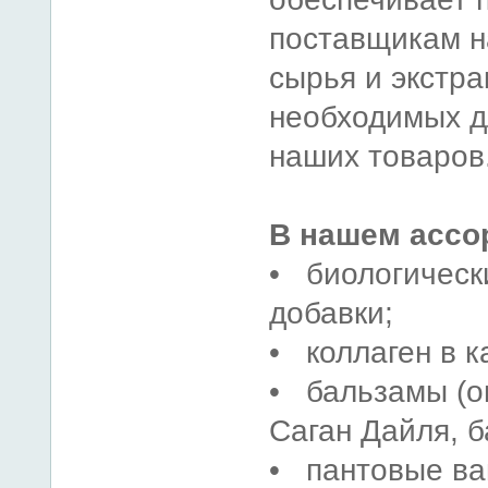
поставщикам н
сырья и экстра
необходимых д
наших товаров
В нашем ассо
• биологичес
добавки;
• коллаген в к
• бальзамы (о
Саган Дайля, б
• пантовые ва