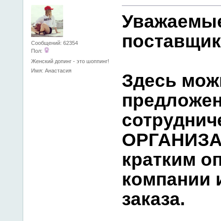
Уважаемы
поставщик
Сообщений: 62354
Пол:
Женский допинг - это шоппинг!
Имя: Анастасия
Здесь мож
предложен
сотруднич
ОРГАНИЗА
кратким о
компании 
заказа.