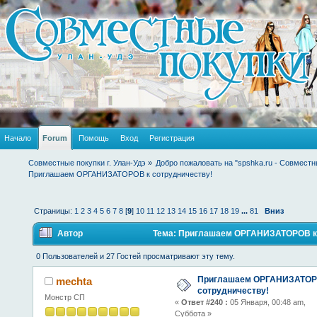
Начало
Forum
Помощь
Вход
Регистрация
Совместные покупки г. Улан-Удэ
»
Добро пожаловать на "spshka.ru - Совместн
Приглашаем ОРГАНИЗАТОРОВ к сотрудничеству!
Страницы:
1
2
3
4
5
6
7
8
[
9
]
10
11
12
13
14
15
16
17
18
19
...
81
Вниз
Автор
Тема: Приглашаем ОРГАНИЗАТОРОВ к 
раз)
0 Пользователей и 27 Гостей просматривают эту тему.
Приглашаем ОРГАНИЗАТОР
mechta
сотрудничеству!
Монстр СП
«
Ответ #240 :
05 Января, 00:48 am,
Суббота »