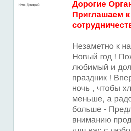
Дорогие Орга
Имя: Дмитрий
Приглашаем к
сотрудничеств
Незаметно к н
Новый год ! П
любимый и до
праздник ! Впе
ночь , чтобы х
меньше, а радо
больше - Пред
вниманию прод
для вас с любо