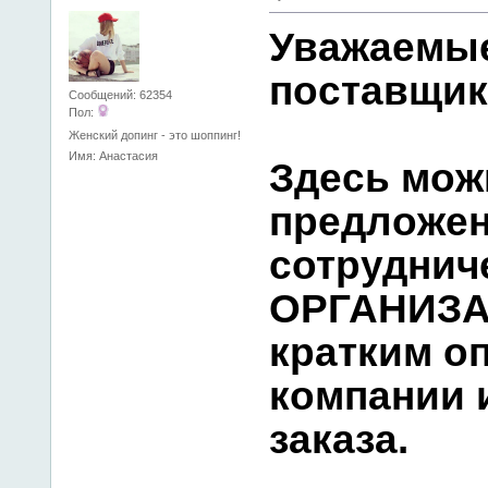
Уважаемы
поставщик
Сообщений: 62354
Пол:
Женский допинг - это шоппинг!
Имя: Анастасия
Здесь мож
предложен
сотруднич
ОРГАНИЗА
кратким о
компании 
заказа.