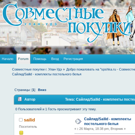
Начало
Forum
Помощь
Вход
Регистрация
Совместные покупки г. Улан-Удэ
»
Добро пожаловать на "spshka.ru - Совместн
Сайлид/Sailid - комплекты постельного белья
Страницы: [
1
]
Вниз
Автор
Тема: Сайлид/Sailid - комплекты пост
0 Пользователей и 1 Гость просматривают эту тему.
Сайлид/Sailid - комплекты
sailid
постельного белья
Посетитель
«
:
26 Марта, 18:38 pm, Вторник »