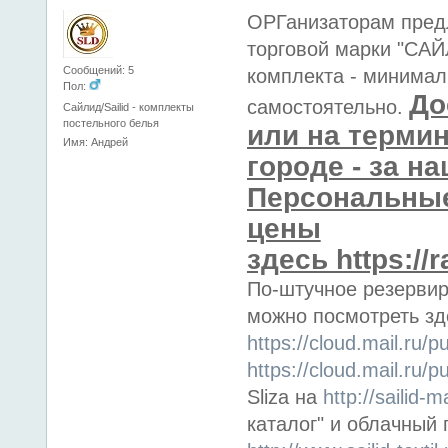
ОРГанизаторам пред
торговой марки "САЙ
Сообщений: 5
комплекта - минимал
Пол:
До
самостоятельно.
Сайлид/Sailid - комплекты
постельного белья
или на терми
Имя: Андрей
городе - за на
Персональные
цены
здесь https://
По-штучное резерви
можно посмотреть зд
https://cloud.mail.ru
https://cloud.mail.ru/
Sliza на
http://sailid-m
каталог" и облачный 