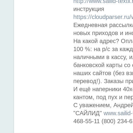
http://www.sailid-textil.
инструкция
https://cloudparser.ru/w
Ежедневная рассылка
новых приходов и ин
На какой адрес? Опл
100 %: на р/с за каж
наличными в кассу, 
банковской карты со
наших сайтов (без вз
перевод!). Заказы пр
И ещё наперники 40х4
кантом, под пух и пер
С уважением, Андре
"САЙЛИД"
www.sailid-t
468-55-11 (800) 234-