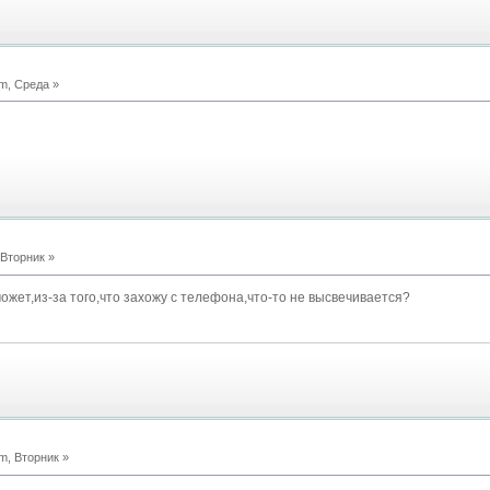
m, Среда »
 Вторник »
может,из-за того,что захожу с телефона,что-то не высвечивается?
m, Вторник »