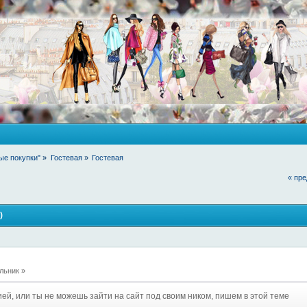
ые покупки"
»
Гостевая
»
Гостевая
« пр
)
льник »
ией, или ты не можешь зайти на сайт под своим ником, пишем в этой теме