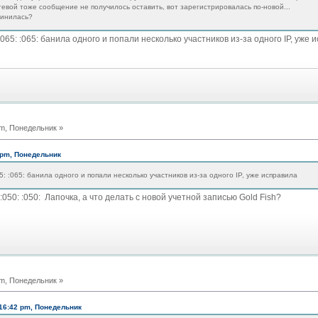
стевой тоже сообщение не получилось оставить, вот зарегистрировалась по-новой...
винилась?
:065: :065: банила одного и попали несколько участников из-за одного IP, уже 
m, Понедельник »
 pm, Понедельник
5: :065: банила одного и попали несколько участников из-за одного IP, уже исправила
: :050: :050: Лапочка, а что делать с новой учетной записью Gold Fish?
m, Понедельник »
16:42 pm, Понедельник