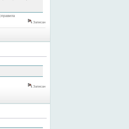
исправила
Записан
Записан