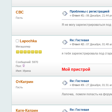
Проблемы с регистрацией
СВС
«
Ответ #1 :
06 Декабря, 21:44 p
Гость
Я не могу зарегистрироваться под 
Re: Гостевая
Lapochka
«
Ответ #2 :
07 Декабря, 01:48 a
Мегашопер
я тебя зарегистрировала под стар
Сообщений: 5970
Пол:
Мой пристрой
Имя: Ирина
Re: Гостевая
ОтКатрин
«
Ответ #3 :
27 Декабря, 01:31 a
Гость
Лапочка, помоги попасть на форум
Re: Гостевая
Катя-Катрин