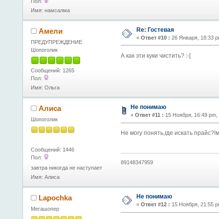
Пол:
Имя: намсалма
Re: Гостевая
Амели
«
Ответ #10 :
26 Января, 18:33 p
ПРЕДУПРЕЖДЕНИЕ
Шопоголик
А как эти куки чистить? :-[
Сообщений: 1265
Пол:
Имя: Ольга
Не понимаю
Алиса
«
Ответ #11 :
15 Ноября, 16:49 pm,
Шопоголик
Не могу понять,где искать прайс?!
Сообщений: 1446
Пол:
89148347959
завтра никогда не наступает
Имя: Алиса
Не понимаю
Lapochka
«
Ответ #12 :
15 Ноября, 21:55 p
Мегашопер