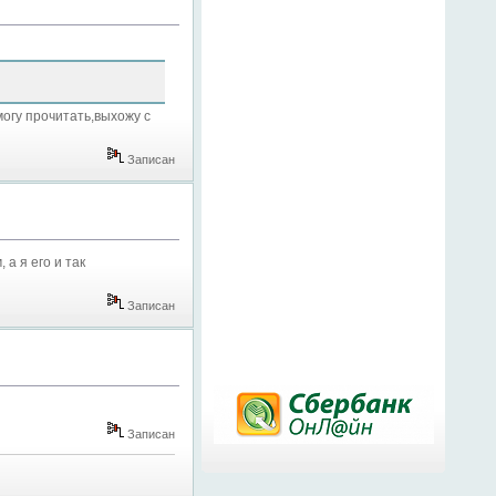
могу прочитать,выхожу с
Записан
а я его и так
Записан
Записан