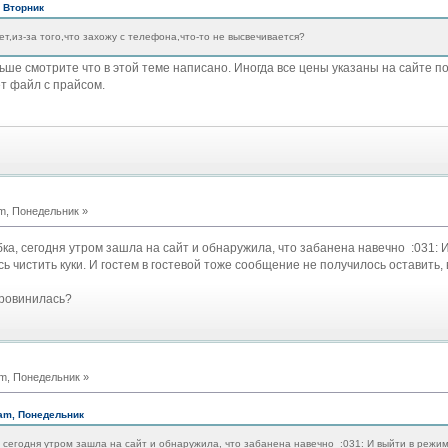
, Вторник
ет,из-за того,что захожу с телефона,что-то не высвечивается?
льше смотрите что в этой теме написано. Иногда все цены указаны на сайте п
т файл с прайсом.
m, Понедельник »
ка, сегодня утром зашла на сайт и обнаружила, что забанена навечно :031: 
 чистить куки. И гостем в гостевой тоже сообщение не получилось оставить,
провинилась?
m, Понедельник »
 am, Понедельник
, сегодня утром зашла на сайт и обнаружила, что забанена навечно :031: И выйти в режи