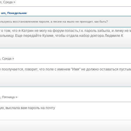
m, Среда »
1 am, Понедельник
ользуюсь восстановлением пароля, а писем на мыло не приходит, как быть?
о том, что я-Катрин не могу на форум попасть,т.к. пароль забыла, и личку не 
 больницу. Еще передайте Кузике, чтобы отдала набор доктора Людмиле К
, Среда »
поолучается, говорит, что поле с именем "Имя" не должно оставаться пустым, 
, Пятница »
ую, выслала вам пароль на почту