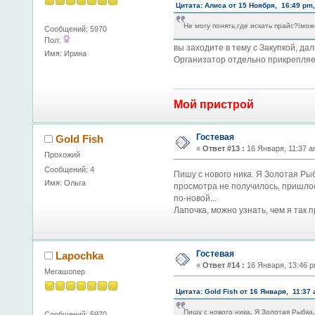
Цитата: Алиса от 15 Ноября, 16:49 pm
Не могу понять,где искать прайс?!мож
Сообщений: 5970
Пол:
вы заходите в тему с Закупкой, да
Имя: Ирина
Организатор отдельно прикрепляе
Мой пристрой
Гостевая
Gold Fish
«
Ответ #13 :
16 Января, 11:37 a
Прохожий
Сообщений: 4
Пишу с нового ника. Я Золотая Рыб
Имя: Ольга
просмотра не получилось, пришлось
по-новой...
Лапочка, можно узнать, чем я так 
Гостевая
Lapochka
«
Ответ #14 :
16 Января, 13:46 p
Мегашопер
Цитата: Gold Fish от 16 Января, 11:37
Пишу с нового ника. Я Золотая Рыбка
Сообщений: 5970