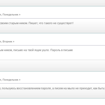
m, Понедельник »
своим старым ником. Пишет, что такого не существует!
m, Вторник »
ым ником, письмо на твой ящик ушло. Пароль в письме
m, Понедельник »
, пользуюсь восстановлением пароля, а писем на мыло не приходит, как быть