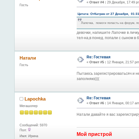
«
Ответ #4 :
29 Декабря, 17:49 p
Гость
Цитата: ОтКатрин от 27 Декабря, 01:3
Лапочка, помоги попасть на форум, п
девочки, напишите Лапочке в личку 
тел-на,в понед. попали с сыном в
Re: Гостевая
Натали
«
Ответ #5 :
12 Января, 21:57 pm
Гость
Пытаюсь зарегистрироватьсяч и не 
заполняю((((
Re: Гостевая
Lapochka
«
Ответ #6 :
14 Января, 00:17 am
Мегашопер
Натали давайте я вас зарегистрир
Сообщений: 5970
Пол:
Мой пристрой
Имя: Ирина