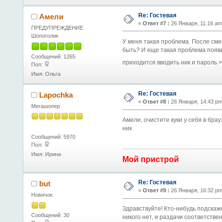
Re: Гостевая
Амели
«
Ответ #7 :
26 Января, 11:16 am
ПРЕДУПРЕЖДЕНИЕ
Шопоголик
У меня такая проблема. После смен
быть? И еще такая проблема появи
Сообщений: 1265
приходится вводить ник и пароль >
Пол:
Имя: Ольга
Re: Гостевая
Lapochka
«
Ответ #8 :
26 Января, 14:43 pm
Мегашопер
Амели, очистите куки у себя в брау
ник
Сообщений: 5970
Пол:
Имя: Ирина
Мой пристрой
Re: Гостевая
but
«
Ответ #9 :
26 Января, 16:32 pm
Новичок
Здравствуйте! Кто-нибудь подскаже
Сообщений: 30
никого нет, и раздачи соответстве