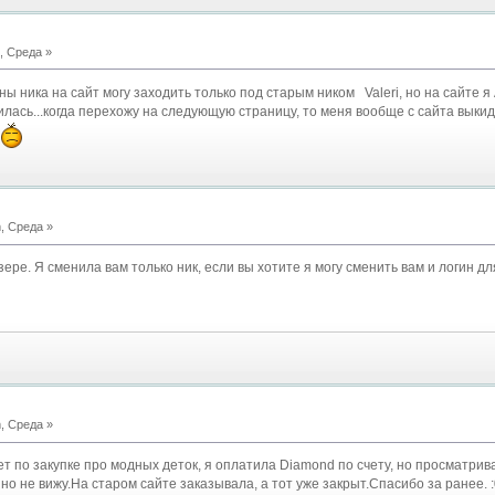
, Среда »
ы ника на сайт могу заходить только под старым ником Valeri, но на сайте я
лась...когда перехожу на следующую страницу, то меня вообще с сайта выкид
, Среда »
зере. Я сменила вам только ник, если вы хотите я могу сменить вам и логин для
, Среда »
т по закупке про модных деток, я оплатила Diamond по счету, но просматрив
нно не вижу.На старом сайте заказывала, а тот уже закрыт.Спасибо за ранее. :