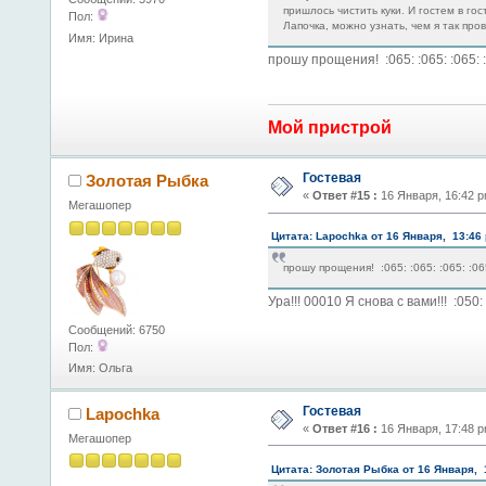
пришлось чистить куки. И гостем в го
Пол:
Лапочка, можно узнать, чем я так про
Имя: Ирина
прошу прощения! :065: :065: :065: 
Мой пристрой
Гостевая
Золотая Рыбка
«
Ответ #15 :
16 Января, 16:42 p
Мегашопер
Цитата: Lapochka от 16 Января, 13:46
прошу прощения! :065: :065: :065: :06
Ура!!! 00010 Я снова с вами!!! :050
Сообщений: 6750
Пол:
Имя: Ольга
Гостевая
Lapochka
«
Ответ #16 :
16 Января, 17:48 p
Мегашопер
Цитата: Золотая Рыбка от 16 Января, 