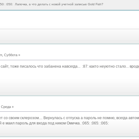
:050: :050: Лапочка, а что делать с новой учетной записью Gold Fish?
m, Суббота »
а сайт, тоже писалось что забанена навсегда... :87: както неуютно стало... вро
 Среда »
ут со своим склерозом.... Вернулась с отпуска а пароль не помню, всегда авто
 маил пароль для входа под ником Омичка. :065: :065: :065: