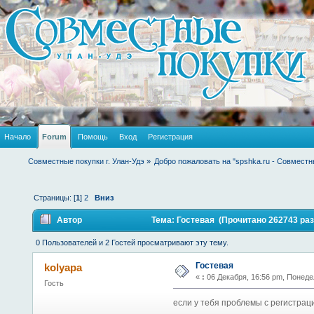
Начало
Forum
Помощь
Вход
Регистрация
Совместные покупки г. Улан-Удэ
»
Добро пожаловать на "spshka.ru - Совместн
Страницы: [
1
]
2
Вниз
Автор
Тема: Гостевая (Прочитано 262743 раз
0 Пользователей и 2 Гостей просматривают эту тему.
Гостевая
kolyapa
«
:
06 Декабря, 16:56 pm, Понеде
Гость
если у тебя проблемы с регистрац