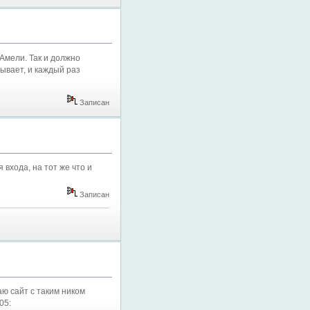
 Амели. Так и должно
ывает, и каждый раз
Записан
 входа, на тот же что и
Записан
аю сайт с таким ником
05: