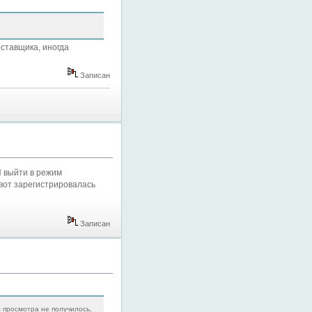
оставщика, иногда
Записан
И выйти в режим
 вот зарегистрировалась
Записан
м просмотра не получилось,