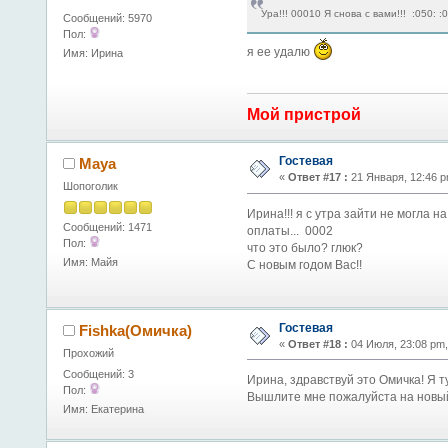
Ура!!! 00010 Я снова с вами!!! :050: 
Сообщений: 5970
Пол:
я ее удалю
Имя: Ирина
Мой пристрой
Гостевая
Maya
«
Ответ #17 :
21 Января, 12:46 p
Шопоголик
Ирина!!! я с утра зайти не могла н
Сообщений: 1471
оплаты... 0002
Пол:
что это было? глюк?
Имя: Майя
С новым годом Вас!!
Гостевая
Fishka(Омичка)
«
Ответ #18 :
04 Июля, 23:08 pm,
Прохожий
Сообщений: 3
Ирина, здравствуй это Омичка! Я т
Пол:
Вышлите мне пожалуйста на новый е
Имя: Екатерина