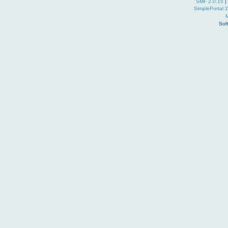
SMF 2.0.15
|
SimplePortal 
Sof