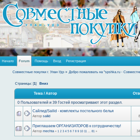
Начало
Forum
Помощь
Вход
Регистрация
Совместные покупки г. Улан-Удэ
»
Добро пожаловать на "spshka.ru - Совместн
Страницы: [
1
]
Вниз
Тема
/
Автор
Отв
0 Пользователей и 39 Гостей просматривают этот раздел.
Сайлид/Sailid - комплекты постельного белья
Автор
sailid
Приглашаем ОРГАНИЗАТОРОВ к сотрудничеству!
Автор
mechta
3
«
1
2
3
4
5
6
7
8
9
10
11
...
81
»