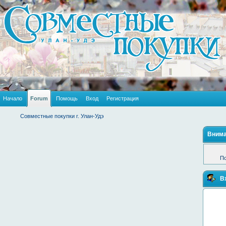
Начало
Forum
Помощь
Вход
Регистрация
Совместные покупки г. Улан-Удэ
Внима
По
В