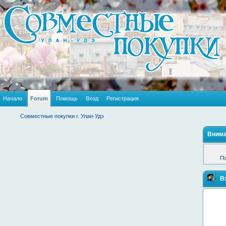
Начало
Forum
Помощь
Вход
Регистрация
Совместные покупки г. Улан-Удэ
Внима
По
В