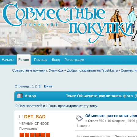
Начало
Forum
Помощь
Вход
Регистрация
Совместные покупки г. Улан-Удэ
»
Добро пожаловать на "spshka.ru - Совместн
Страницы:
1
2
[
3
]
Вниз
Автор
Тема: Объясните, как вставить фото (
0 Пользователей и 1 Гость просматривают эту тему.
Объясните, как вставить фо
DET_SAD
«
Ответ #60 :
16 Февраля, 14:01 
ЧЕРНЫЙ СПИСОК
Четверг »
Покупатель