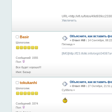
URL=http://vfl.ru/fotos/49d939cc233
Увеличить
Объясните, как вставить фо
Basir
«
Ответ #68 :
14 Сентября, 08:22
Шопоголик
Пятница »
[IMG]http://f23.ifotki.info/org/c
Сообщений: 1555
Пол:
Все будет хорошо!!!
Имя: Базыр
Объясните, как вставить фо
tokukanhi
«
Ответ #69 :
27 Октября, 21:51 
Шопоголик
Суббота »
Сообщений: 3374
Пол: