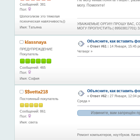
Не могу никак понять! Пишет: раз
Сообщений: 381
могу. Помогите!
Пол:
Шопоголизм это тяжелая
психическая навязчивость))
УВАЖАЕМЫЕ ОРГИ!!! ПРОШУ ВАС, С
Имя: Татьяна
МОГУ ПРОПУСТИТЬ.( 89503817701) 
Объясните, как вставить фо
klassnaya
«
Ответ #61 :
14 Января, 15:45 p
ПРЕДУПРЕЖДЕНИЕ
Четверг »
Покупатель
Сообщений: 465
Пол:
Имя: София
Объясните, как вставить фо
$$vetta218
«
Ответ #62 :
27 Января, 12:04 p
Постоянный покупатель
Среда »
Сообщений: 861
Извините, вам запрещён п
Пол:
Имя: света
Ремонт компьютеров, ноутбуков. Качес