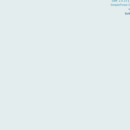
SMF 2.0.15
|
SimplePortal 
Sof