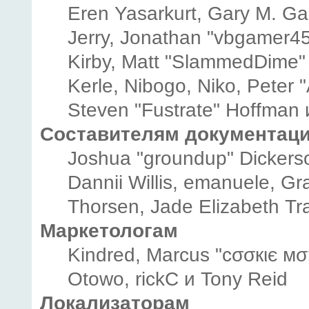
Eren Yasarkurt, Gary M. G
Jerry, Jonathan "vbgamer45"
Kirby, Matt "SlammedDime"
Kerle, Nibogo, Niko, Peter 
Steven "Fustrate" Hoffman 
Составителям документац
Joshua "groundup" Dickerson
Dannii Willis, emanuele, 
Thorsen, Jade Elizabeth Tr
Маркетологам
Kindred, Marcus "cσσкιє мσ
Otowo, rickC и Tony Reid
Локализаторам