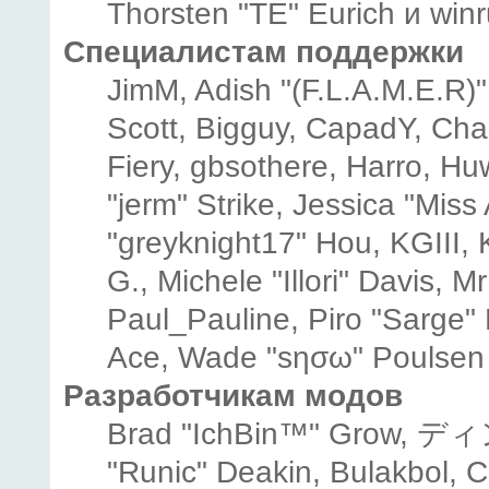
Thorsten "TE" Eurich и winr
Специалистам поддержки
JimM, Adish "(F.L.A.M.E.R)" 
Scott, Bigguy, CapadY, Cha
Fiery, gbsothere, Harro, H
"jerm" Strike, Jessica "Mis
"greyknight17" Hou, KGIII, K
G., Michele "Illori" Davis, M
Paul_Pauline, Piro "Sarge"
Ace, Wade "sησω" Poulsen
Разработчикам модов
Brad "IchBin™" Grow, ディン
"Runic" Deakin, Bulakbol, 