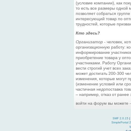
(условие компании), как пок
то есть все размеры одной
позволяет собраться группе
интересующий товар по опто
трудностей, которые призва
Кто здесь?
Организатор
- человек, ко
организационную работу: ко
информирование участников,
приобретение товара у опто
участниками. Работу Орган
вести строгий учет всех зака
может достигать 200-300 чел
изменения, которые могут п
(изменение условий или сро
частичная недопоставка това
– например, отказ от ранее
войти на форум вы можете 
SMF 2.0.15
|
SimplePortal 