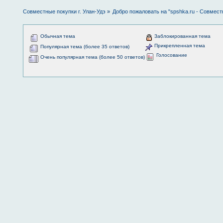
Совместные покупки г. Улан-Удэ
»
Добро пожаловать на "spshka.ru - Совмест
Обычная тема
Заблокированная тема
Прикрепленная тема
Популярная тема (более 35 ответов)
Голосование
Очень популярная тема (более 50 ответов)