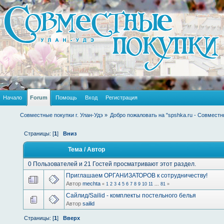
Начало
Forum
Помощь
Вход
Регистрация
Совместные покупки г. Улан-Удэ
»
Добро пожаловать на "spshka.ru - Совместн
Страницы: [
1
]
Вниз
Тема
/
Автор
0 Пользователей и 21 Гостей просматривают этот раздел.
Приглашаем ОРГАНИЗАТОРОВ к сотрудничеству!
Автор
mechta
«
1
2
3
4
5
6
7
8
9
10
11
...
81
»
Сайлид/Sailid - комплекты постельного белья
Автор
sailid
Страницы: [
1
]
Вверх