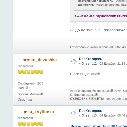
Постоянный покупатель
- участн
Шопоголик
- участник форума, на
:1ecd890fbd09: ЗДОРОВСКИЕ РАНГИ!!
ДА ДА ДА :laie_60b: :7b632226e42
Страхование жизни и пенсии!!! 687948
Re: Кто здесь
prosto_devushka
«
Ответ #12 :
03 Декабря, 21:19 
Шопоголик
классно сделано!!!
Сообщений: 1835
Пол:
Avon и Орифлейм со скидкой 20%! За
Spartak Moskow!!!
Oriflime со скидкой!
СЪЕДОБНЫЕ БУКЕТЫ
https://spshka.
Имя: Irina
Re: Кто здесь
вика_клубника
«
Ответ #13 :
04 Декабря, 00:46 
Шопоголик
Цитата: prosto_devushka от 03 Декабр