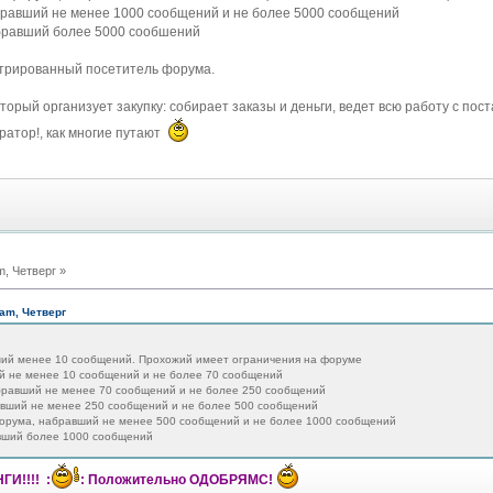
бравший не менее 1000 сообщений и не более 5000 сообщений
абравший более 5000 сообшений
стрированный посетитель форума.
оторый организует закупку: собирает заказы и деньги, ведет всю работу с пос
ратор!, как многие путают
m, Четверг »
 am, Четверг
ший менее 10 сообщений. Прохожий имеет ограничения на форуме
ий не менее 10 сообщений и не более 70 сообщений
бравший не менее 70 сообщений и не более 250 сообщений
авший не менее 250 сообщений и не более 500 сообщений
форума, набравший не менее 500 сообщений и не более 1000 сообщений
авший более 1000 сообщений
И!!!! :
: Положительно ОДОБРЯМС!