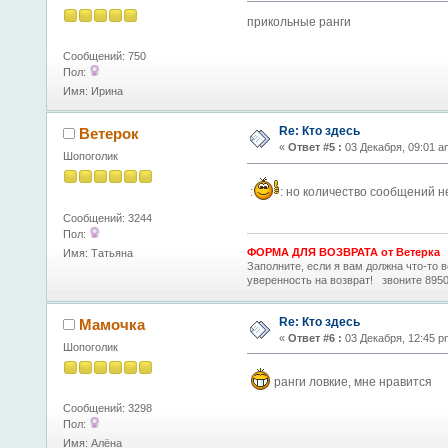
прикольные ранги
Сообщений: 750
Пол:
Имя: Ирина
Re: Кто здесь
Ветерок
«
Ответ #5 :
03 Декабря, 09:01 a
Шопоголик
:
: но количество сообщений не
Сообщений: 3244
Пол:
ФОРМА ДЛЯ ВОЗВРАТА от Ветерка
Имя: Татьяна
Заполните, если я вам должна что-то
уверенность на возврат! звоните 8950
Re: Кто здесь
Мамочка
«
Ответ #6 :
03 Декабря, 12:45 p
Шопоголик
ранги ловкие, мне нравится
Сообщений: 3298
Пол:
Имя: Алёна