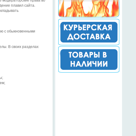
е модераторские права во
дение плавил сайта.
акладывать
нию с обыкновенными
лы. В своих разделах
ы;
ем;