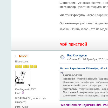
Шопоголик
- участник форума, на
Мегашопер
- участник форума, н
Участник форума
- любой зареги
Организатор
- участник форума, к
заказы. Организатор - это не Моде
Мой пристрой
Re: Кто здесь
Nikki
«
Ответ #1 :
02 Декабря, 23:31 p
Шопоголик
Цитата: Lapochka от 25 Ноября, 00:46
РАНГИ ФОРУМА:
Прохожий
- участник форума набрав
Новичок
- участник форума, набравш
Любопытный
- участник форума, на
Покупатель
- участник форума, набр
Сообщений: 1531
Постоянный покупатель
- участник 
Пол:
Шопоголик
- участник форума, набр
89148344590,пишите смс
пжалста)
:1ecd890fbd09: ЗДОРОВСКИЕ РАНГ
Имя: Анна