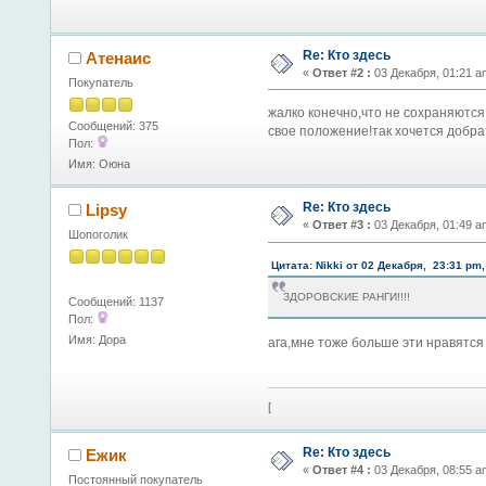
Re: Кто здесь
Атенаис
«
Ответ #2 :
03 Декабря, 01:21 a
Покупатель
жалко конечно,что не сохраняются
Сообщений: 375
свое положение!так хочется добрат
Пол:
Имя: Оюна
Re: Кто здесь
Lipsy
«
Ответ #3 :
03 Декабря, 01:49 a
Шопоголик
Цитата: Nikki от 02 Декабря, 23:31 pm,
ЗДОРОВСКИЕ РАНГИ!!!!
Сообщений: 1137
Пол:
Имя: Дора
ага,мне тоже больше эти нравятся
[
Re: Кто здесь
Ежик
«
Ответ #4 :
03 Декабря, 08:55 a
Постоянный покупатель