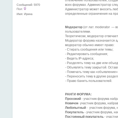
отключение пользователей, создан
всех форумах. Администратор след
Сообщений: 5970
Пол:
Администратор может вносить люб
определенные ограничения на пра
Имя: Ирина
Модератор
(от лат. moderator —
пользователями.
Теоретически, модератор отвечае
Модератор форума назначается ад
модератор обычно имеет право:
- Стирать сообщения или темы;
- Редактировать сообщения;
- Видеть IP-адреса;
- Разделять тему на две или объед
- Объявлять тему закрытой. Остав
- Помечать тему как «объявление»
- Переносить тему в другие раздел
- Право банить пользователей.
РАНГИ ФОРУМА:
Прохожий
- участник форума наб
Новичок
- участник форума, набр
Любопытный
- участник форума, 
Покупатель
- участник форума, н
Постоянный покупатель
- участн