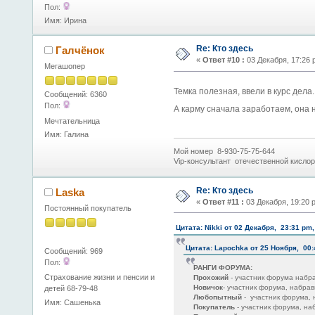
Пол:
Имя: Ирина
Re: Кто здесь
Галчёнок
«
Ответ #10 :
03 Декабря, 17:26 
Мегашопер
Темка полезная, ввели в курс дела
Сообщений: 6360
Пол:
А карму сначала заработаем, она н
Мечтательница
Имя: Галина
Мой номер 8-930-75-75-644
Vip-консультант отечественной кисло
Re: Кто здесь
Laska
«
Ответ #11 :
03 Декабря, 19:20 
Постоянный покупатель
Цитата: Nikki от 02 Декабря, 23:31 pm,
Цитата: Lapochka от 25 Ноября, 00:
Сообщений: 969
Пол:
РАНГИ ФОРУМА:
Страхование жизни и пенсии и
Прохожий
- участник форума набр
Новичок
- участник форума, набра
детей 68-79-48
Любопытный
- участник форума,
Имя: Сашенька
Покупатель
- участник форума, н