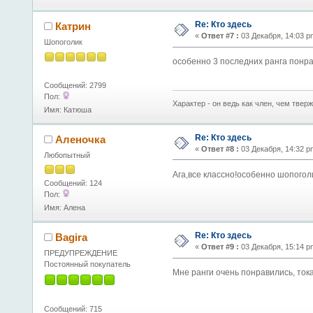
Re: Кто здесь
Катрин
«
Ответ #7 :
03 Декабря, 14:03 p
Шопоголик
особенно 3 последних ранга понра
Сообщений: 2799
Пол:
Характер - он ведь как член, чем тверж
Имя: Катюша
Re: Кто здесь
Аленочка
«
Ответ #8 :
03 Декабря, 14:32 p
Любопытный
Ага,все классно!особенно шопоголик
Сообщений: 124
Пол:
Имя: Алена
Re: Кто здесь
Bagira
«
Ответ #9 :
03 Декабря, 15:14 p
ПРЕДУПРЕЖДЕНИЕ
Постоянный покупатель
Мне ранги очень понравились, ток
Сообщений: 715