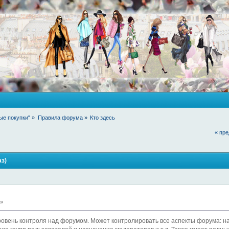
ые покупки"
»
Правила форума
»
Кто здесь
« пр
аз)
 »
ровень контроля над форумом. Может контролировать все аспекты форума: н