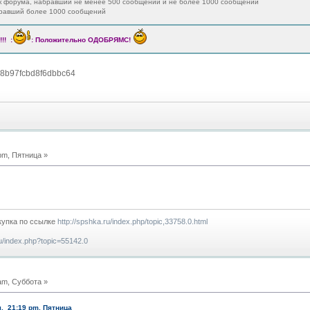
ик форума, набравший не менее 500 сообщений и не более 1000 сообщений
бравший более 1000 сообщений
!! :
: Положительно ОДОБРЯМС!
78b97fcbd8f6dbbc64
pm, Пятница »
купка по ссылке
http://spshka.ru/index.php/topic,33758.0.html
ru/index.php?topic=55142.0
am, Суббота »
я, 21:19 pm, Пятница