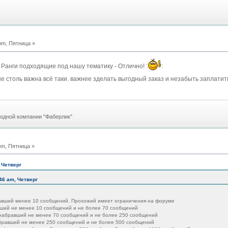
pm, Пятница »
. Ранги подходящие под нашу тематику - Отлично! :
:
е столь важна всё таки. важнее зделать выгодный заказ и незабыть заплатить 
родной компании "Фаберлик"
pm, Пятница »
 Четверг
46 am, Четверг
авший менее 10 сообщений. Прохожий имеет ограничения на форуме
вший не менее 10 сообщений и не более 70 сообщений
 набравший не менее 70 сообщений и не более 250 сообщений
абравший не менее 250 сообщений и не более 500 сообщений