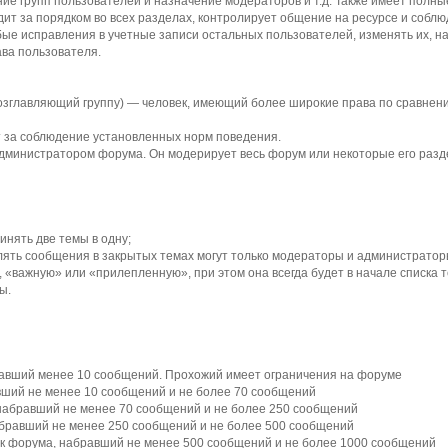
ие групп пользователей и назначение модераторов и т.д. Также имеет полны
ит за порядком во всех разделах, контролирует общение на ресурсе и соблю
ые исправления в учетные записи остальных пользователей, изменять их, н
ва пользователя.
 возглавляющий группу) — человек, имеющий более широкие права по сравне
т за соблюдение установленных норм поведения.
министратором форума. Он модерирует весь форум или некоторые его разде
инять две темы в одну;
лять сообщения в закрытых темах могут только модераторы и администратор
, «важную» или «прилепленную», при этом она всегда будет в начале списка т
ы.
равший менее 10 сообщений. Прохожий имеет ограничения на форуме
авший не менее 10 сообщений и не более 70 сообщений
набравший не менее 70 сообщений и не более 250 сообщений
абравший не менее 250 сообщений и не более 500 сообщений
ик форума, набравший не менее 500 сообщений и не более 1000 сообщений