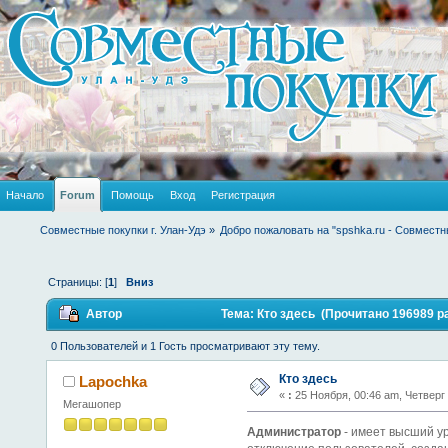
Начало
Forum
Помощь
Вход
Регистрация
Совместные покупки г. Улан-Удэ
»
Добро пожаловать на "spshka.ru - Совместн
Страницы: [
1
]
Вниз
Автор
Тема: Кто здесь (Прочитано 196989 р
0 Пользователей и 1 Гость просматривают эту тему.
Кто здесь
Lapochka
«
:
25 Ноября, 00:46 am, Четверг
Мегашопер
Администратор
- имеет высший у