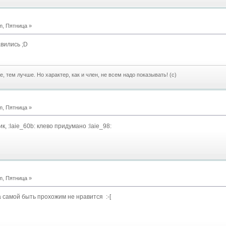
m, Пятница »
вились ;D
е, тем лучше. Но характер, как и член, не всем надо показывать! (с)
m, Пятница »
, :laie_60b: клево придумано :laie_98:
m, Пятница »
а самой быть прохожим не нравится :-[