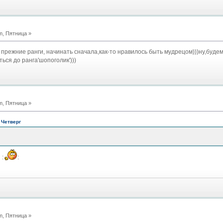
m, Пятница »
 прежние ранги, начинать сначала,как-то нравилось быть мудрецом)))ну,буде
ься до ранга'шопоголик')))
m, Пятница »
 Четверг
 :
:
m, Пятница »