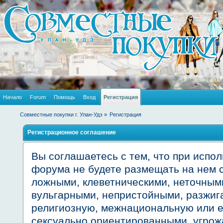
Начало
Forum
Помощь
Вход
Регистрация
Совместные покупки г. Улан-Удэ
»
Регистрация
Регистрационное соглашение
Вы соглашаетесь с тем, что при испо
форума не будете размещать на нем
ложными, клеветническими, неточным
вульгарными, непристойными, разжиг
религиозную, межнациональную или е
сексуально ориентированными, угр