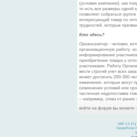
(условие компании), как пок
то есть все размеры одной
позволяет собраться группе
интересующий товар по опто
трудностей, которые призва
Кто здесь?
Организатор
- человек, ко
организационную работу: ко
информирование участников,
приобретение товара у опто
участниками. Работу Орган
вести строгий учет всех зака
может достигать 200-300 чел
изменения, которые могут п
(изменение условий или сро
частичная недопоставка това
– например, отказ от ранее
войти на форум вы можете 
SMF 2.0.15
|
SimplePortal 