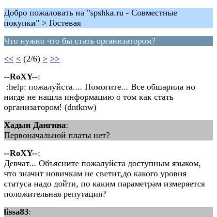
Добро пожаловать на "spshka.ru - Совместные
покупки" > Гостевая
Что нужно что бы стать организатором?
<<
<
(2/6)
>
>>
--RoXY--
:
:help: пожалуйста.... Помогите... Все обшарила но
нигде не нашла информацию о том как стать
организатором! (dntknw)
Хадын Дангина
:
Первоначальной платы нет?
--RoXY--
:
Девчат... Объясните пожалуйста доступным языком,
что значит новичкам не светит,до какого уровня
статуса надо дойти, по каким параметрам измеряется
положительная репутация?
lissa83
: