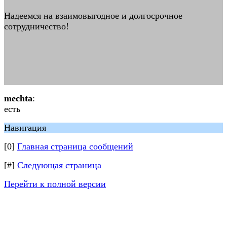
Надеемся на взаимовыгодное и долгосрочное
сотрудничество!
mechta
:
есть
Навигация
[0]
Главная страница сообщений
[#]
Следующая страница
Перейти к полной версии