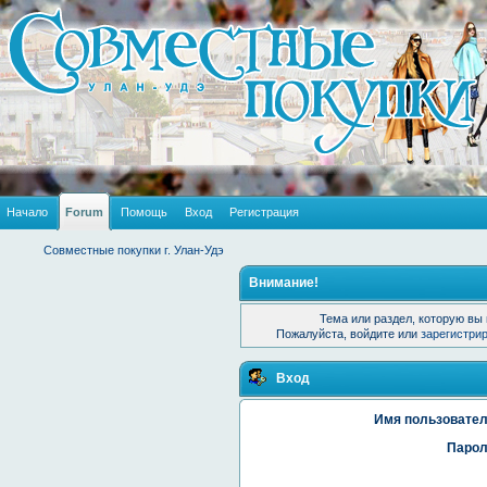
Начало
Forum
Помощь
Вход
Регистрация
Совместные покупки г. Улан-Удэ
Внимание!
Тема или раздел, которую вы 
Пожалуйста, войдите или
зарегистри
Вход
Имя пользовател
Парол