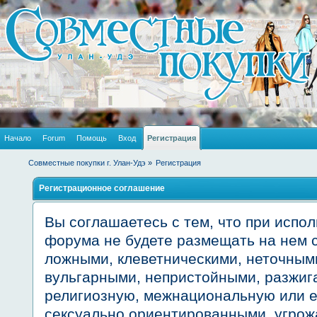
Начало
Forum
Помощь
Вход
Регистрация
Совместные покупки г. Улан-Удэ
»
Регистрация
Регистрационное соглашение
Вы соглашаетесь с тем, что при испо
форума не будете размещать на нем
ложными, клеветническими, неточным
вульгарными, непристойными, разжиг
религиозную, межнациональную или е
сексуально ориентированными, угр