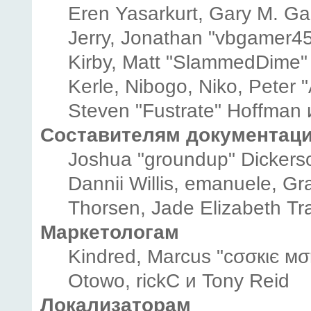
Eren Yasarkurt, Gary M. G
Jerry, Jonathan "vbgamer45"
Kirby, Matt "SlammedDime"
Kerle, Nibogo, Niko, Peter 
Steven "Fustrate" Hoffman 
Составителям документац
Joshua "groundup" Dickerson
Dannii Willis, emanuele, 
Thorsen, Jade Elizabeth Tr
Маркетологам
Kindred, Marcus "cσσкιє мσ
Otowo, rickC и Tony Reid
Локализаторам