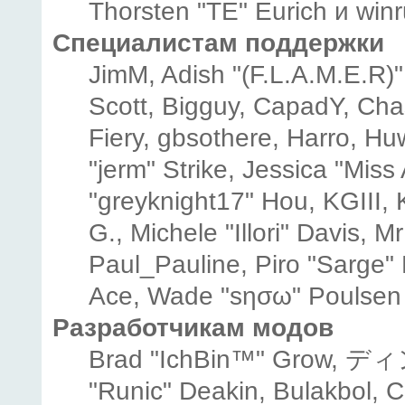
Thorsten "TE" Eurich и winr
Специалистам поддержки
JimM, Adish "(F.L.A.M.E.R)" 
Scott, Bigguy, CapadY, Cha
Fiery, gbsothere, Harro, H
"jerm" Strike, Jessica "Mis
"greyknight17" Hou, KGIII, K
G., Michele "Illori" Davis, M
Paul_Pauline, Piro "Sarge"
Ace, Wade "sησω" Poulsen
Разработчикам модов
Brad "IchBin™" Grow, ディン
"Runic" Deakin, Bulakbol, 