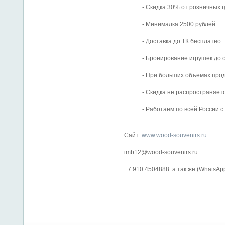
- Скидка 30% от розничных це
- Минималка 2500 рублей
- Доставка до ТК бесплатно
- Бронирование игрушек до от
- При больших объемах продаж 
- Скидка не распространяется 
- Работаем по всей России с ф
Сайт:
www.wood-souvenirs.ru
imb12@wood-souvenirs.ru
+7 910 4504888 а так же (WhatsApp