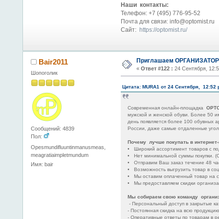
Наши контакты:
Телефон: +7 (495) 776-95-52
Почта для связи: info@optomist.ru
Сайт:
https://optomist.ru/
Приглашаем ОРГАНИЗАТОРО
Bair2011
«
Ответ #122 :
24 Сентября, 12:
Шопоголик
Цитата: MURA1 от 24 Сентября, 12:52
Современная онлайн-площадка
OPT
мужской и женской обуви. Более 50 
день появляется более 100 обувных а
России, даже самые отдаленные угол
Сообщений: 4839
Пол:
Почему лучше покупать в интернет
Opesmundifluuntinmanusmeas,
• Широкий ассортимент товаров с по
meagratiaimpletmundum
• Нет минимальной суммы покупки. (О
• Отправим Ваш заказ течение 48 ча
Имя: bair
• Возможность выгрузить товар в соц
• Мы оставим оплаченный товар на ск
• Мы предоставляем скидки организ
Мы собираем свою команду организ
- Персональный доступ в закрытые ка
- Постоянная скидка на всю продукци
- Оперативные ответы по товарам в р