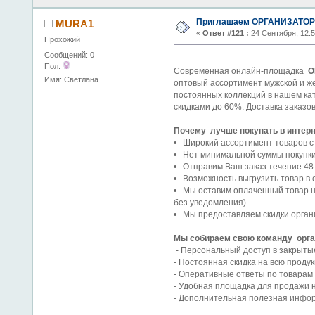
Приглашаем ОРГАНИЗАТОРО
MURA1
«
Ответ #121 :
24 Сентября, 12:
Прохожий
Сообщений: 0
Пол:
Современная онлайн-площадка
O
Имя: Светлана
оптовый ассортимент мужской и ж
постоянных коллекций в нашем кат
скидками до 60%. Доставка заказо
Почему лучше покупать в интер
• Широкий ассортимент товаров с
• Нет минимальной суммы покупки.
• Отправим Ваш заказ течение 48 
• Возможность выгрузить товар в с
• Мы оставим оплаченный товар на
без уведомления)
• Мы предоставляем скидки орга
Мы собираем свою команду орган
- Персональный доступ в закрыты
- Постоянная скидка на всю проду
- Оперативные ответы по товарам 
- Удобная площадка для продажи 
- Дополнительная полезная инфор