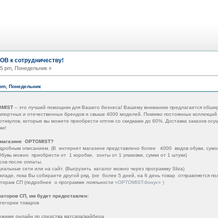
В к сотрудничеству!
55 pm, Понедельник »
 pm, Понедельник
OMIST
– это лучший помощник для Вашего бизнеса! Вашему вниманию предлагается обши
импортных и отечественных брендов и свыше 4000 моделей. Помимо постоянных коллекций
ртикулов, которые вы можете приобрести оптом со скидками до 60%. Доставка заказов осу
ки!
-магазине OPTOMIST?
дробным описанием. (В интернет магазине представлено более 4000 видов обуви, сумок
бувь можно приобрести от 1 коробки, зонты от 1 упаковки, сумки от 1 штуки)
сов после оплаты.
иальные сети или на сайт. (Выгрузить каталог можно через программу Sliza)
ладе, пока Вы собираете другой ряд. (не более 5 дней, на 6 день товар отправляется п
аторам СП (подробнее о программе лояльности
«OPTOMIST-бонус» )
аторов СП, им будет предоставлен:
тегории товаров
ю
ежиме онлайн по средства ватсапа/вайбера