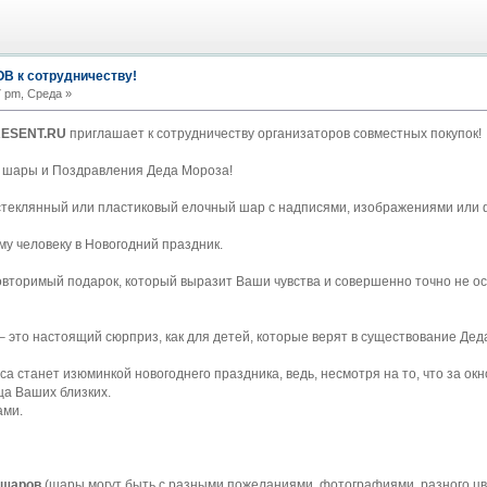
 к сотрудничеству!
 pm, Среда »
ESENT.RU
приглашает к сотрудничеству организаторов совместных покупок!
шары и Поздравления Деда Мороза!
стеклянный или пластиковый елочный шар с надписями, изображениями или
у человеку в Новогодний праздник.
вторимый подарок, который выразит Ваши чувства и совершенно точно не ос
– это настоящий сюрприз, как для детей, которые верят в существование Деда
са станет изюминкой новогоднего праздника, ведь, несмотря на то, что за ок
ца Ваших близких.
ами.
 шаров
(шары могут быть с разными пожеланиями, фотографиями, разного цве