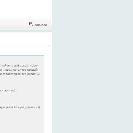
Записан
рный оптовый ассортимент
 в нашем каталоге каждый
ществляется во все регионы
 и зонтов)
олучателю без уведомления)