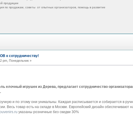
ей продукции
ия по продажам, советы от опытных организаторов, помощь в развитие
В к сотрудничеству!
42 pm, Понедельник »
ель елочный игрушек из Дерева, предлагает сотрудничество организатор
.
ручную и по этому они уникальны. Каждая расписывается и собирается в ру
сии. Весь товар есть на складе в Москве. Европейский дизайн обеспечивают 
uvenirs.ru
указаны розничные без скидки 30%