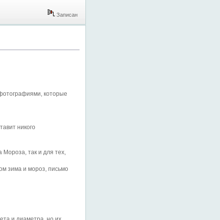
Записан
 фотографиями, которые
тавит никого
 Мороза, так и для тех,
ном зима и мороз, письмо
та и диаметра, но их