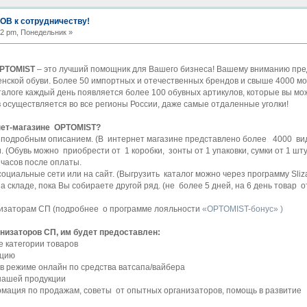
В к сотрудничеству!
52 pm, Понедельник »
PTOMIST
– это лучший помощник для Вашего бизнеса! Вашему вниманию пр
енской обуви. Более 50 импортных и отечественных брендов и свыше 4000 м
алоге каждый день появляется более 100 обувных артикулов, которые вы мо
в осуществляется во все регионы России, даже самые отдаленные уголки!
нет-магазине OPTOMIST?
 подробным описанием. (В интернет магазине представлено более 4000 видо
 (Обувь можно приобрести от 1 коробки, зонты от 1 упаковки, сумки от 1 шту
часов после оплаты.
оциальные сети или на сайт. (Выгрузить каталог можно через программу Sliz
 складе, пока Вы собираете другой ряд. (не более 5 дней, на 6 день товар
низаторам СП (подробнее о программе лояльности
«OPTOMIST-бонус» )
изаторов СП, им будет предоставлен:
е категории товаров
кцию
в режиме онлайн по средства ватсапа/вайбера
нашей продукции
мация по продажам, советы от опытных организаторов, помощь в развитие