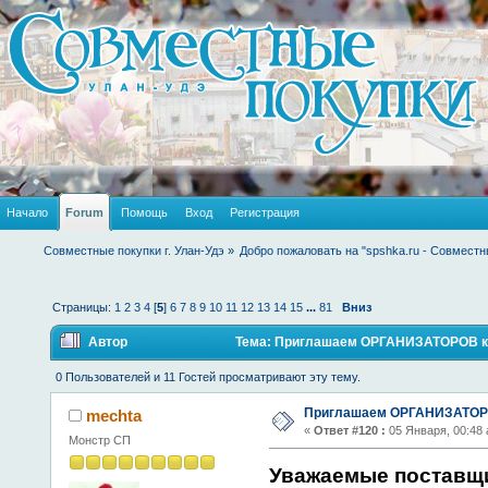
Начало
Forum
Помощь
Вход
Регистрация
Совместные покупки г. Улан-Удэ
»
Добро пожаловать на "spshka.ru - Совместн
Страницы:
1
2
3
4
[
5
]
6
7
8
9
10
11
12
13
14
15
...
81
Вниз
Автор
Тема: Приглашаем ОРГАНИЗАТОРОВ к с
0 Пользователей и 11 Гостей просматривают эту тему.
Приглашаем ОРГАНИЗАТОРО
mechta
«
Ответ #120 :
05 Января, 00:48 
Монстр СП
Уважаемые поставщ