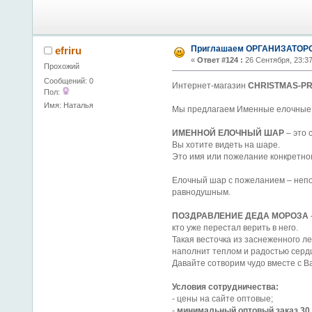
Приглашаем ОРГАНИЗАТОРОВ
efriru
«
Ответ #124 :
26 Сентября, 23:37
Прохожий
Сообщений: 0
Интернет-магазин
CHRISTMAS-PR
Пол:
Имя: Наталья
Мы предлагаем Именные елочные 
ИМЕННОЙ ЕЛОЧНЫЙ ШАР
– это 
Вы хотите видеть на шаре.
Это имя или пожелание конкретном
Елочный шар с пожеланием – непо
равнодушным.
ПОЗДРАВЛЕНИЕ ДЕДА МОРОЗА
кто уже перестал верить в него.
Такая весточка из заснеженного ле
наполнит теплом и радостью серд
Давайте сотворим чудо вместе с В
Условия сотрудничества:
- цены на сайте оптовые;
-
минимальный оптовый заказ 30