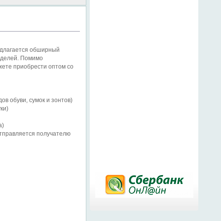
едлагается обширный
оделей. Помимо
жете приобрести оптом со
в обуви, сумок и зонтов)
ки)
a)
 отправляется получателю