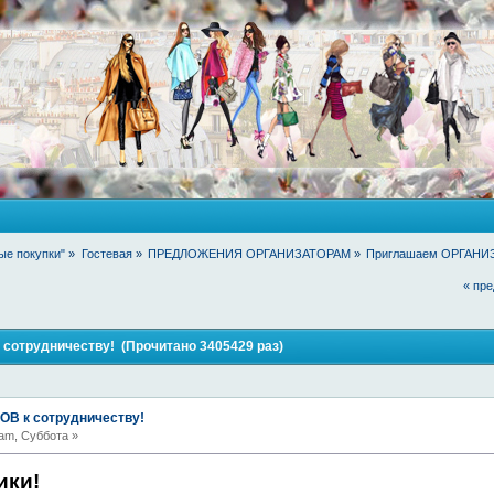
ые покупки"
»
Гостевая
»
ПРЕДЛОЖЕНИЯ ОРГАНИЗАТОРАМ
»
Приглашаем ОРГАНИЗ
« пр
отрудничеству! (Прочитано 3405429 раз)
В к сотрудничеству!
am, Суббота »
ики!