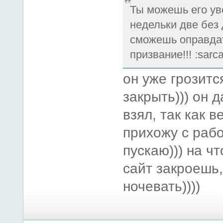
Ты можешь его ув
недельки две без
сможешь оправдат
призвание!!! :sarcas
он уже грозитс
закрыть))) он 
взял, так как в
прихожу с рабо
пускаю))) на ч
сайт закроешь,
ночевать))))