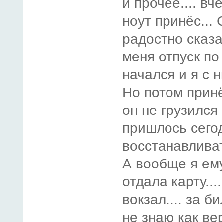
и прочее.... в
ноут принёс...
радостно сказа
меня отпуск п
начался и я с н
Но потом принё
он не грузился 
пришлось сего
восстанавливат
А вообще я ем
отдала карту...
вокзал.... за б
не знаю как верн