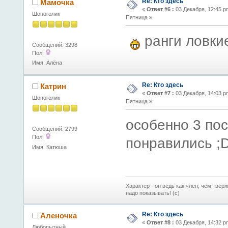
Re: Кто здесь
Мамочка
«
Ответ #6 :
03 Декабря, 12:45 p
Шопоголик
Пятница »
ранги ловки
Сообщений: 3298
Пол:
Имя: Алёна
Re: Кто здесь
Катрин
«
Ответ #7 :
03 Декабря, 14:03 p
Шопоголик
Пятница »
особенно 3 пос
Сообщений: 2799
Пол:
понравились ;
Имя: Катюша
Характер - он ведь как член, чем тверж
надо показывать! (с)
Re: Кто здесь
Аленочка
«
Ответ #8 :
03 Декабря, 14:32 p
Любопытный