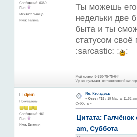
Сообщений: 6360
Ты можешь его
Пол:
Мечтательница
недельки две 
Имя: Галина
быта и ты смо
статусом своё 
:sarcastic: :
:
Мой номер 8-930-75-75-644
Vip-консультант отечественной кисло
Re: Кто здесь
djein
«
Ответ #19 :
19 Марта, 11:52 am
Покупатель
Суббота »
Сообщений: 461
Цитата: Галчёнок 
Пол:
Имя: Евгения
am, Суббота