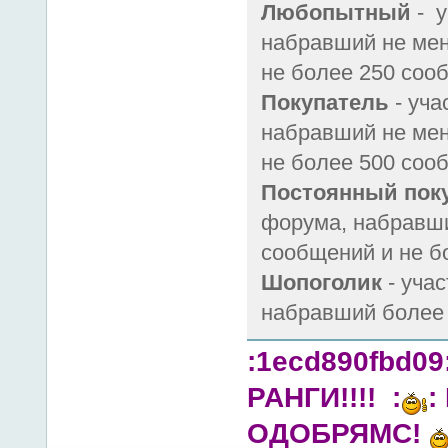
Любопытный
- у
набравший не мен
не более 250 соо
Покупатель
- уч
набравший не мен
не более 500 соо
Постоянный пок
форума, набравши
сообщений и не б
Шопоголик
- уча
набравший более
:1ecd890fbd0
РАНГИ!!!! :
:
ОДОБРЯМС!