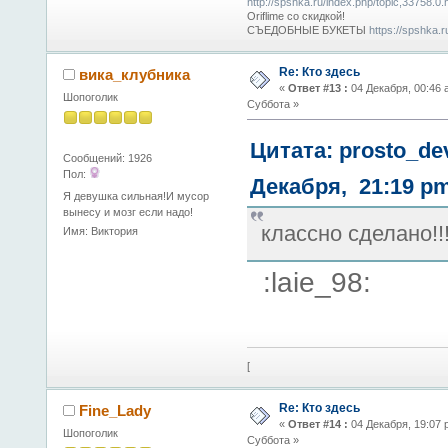
http://spshka.ru/index.php/topic,33758.0.
Oriflime со скидкой!
СЪЕДОБНЫЕ БУКЕТЫ
https://spshka.
Re: Кто здесь
вика_клубника
«
Ответ #13 :
04 Декабря, 00:46 
Шопоголик
Суббота »
Цитата: prosto_de
Сообщений: 1926
Пол:
Декабря, 21:19 p
Я девушка сильная!И мусор
вынесу и мозг если надо!
классно сделано!!
Имя: Виктория
:laie_98:
[
Re: Кто здесь
Fine_Lady
«
Ответ #14 :
04 Декабря, 19:07 
Шопоголик
Суббота »