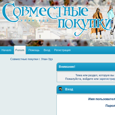
Начало
Forum
Помощь
Вход
Регистрация
Совместные покупки г. Улан-Удэ
Внимание!
Тема или раздел, которую вы 
Пожалуйста, войдите или
зарегистри
Вход
Имя пользовател
Парол