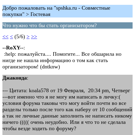
Добро пожаловать на "spshka.ru - Совместные
покупки" > Гостевая
Что нужно что бы стать организатором?
<<
<
(5/6)
>
>>
--RoXY--
:
:help: пожалуйста.... Помогите... Все обшарила но
нигде не нашла информацию о том как стать
организатором! (dntknw)
Джаконда
:
--- Цитата: koala578 от 19 Февраля, 20:34 pm, Четверг
---вот именно что я не могу им написать в личку:(
условия форума таковы что могу войти почти во все
разделы только после того как наберу от 10 сообщений
а так не личные данные заполнить не написать никому
ничего ((((( очень неудобно. Или я что то не сделала
чтобы везде ходить по форуму?