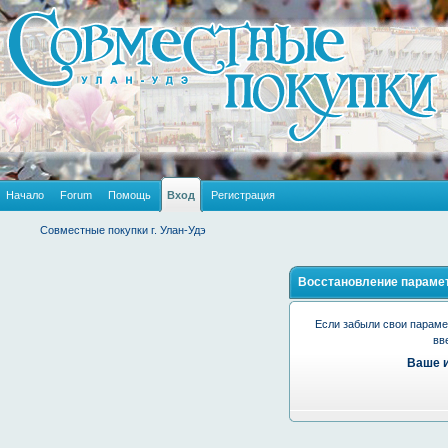
Начало
Forum
Помощь
Вход
Регистрация
Совместные покупки г. Улан-Удэ
Восстановление парамет
Если забыли свои парамет
вв
Ваше и