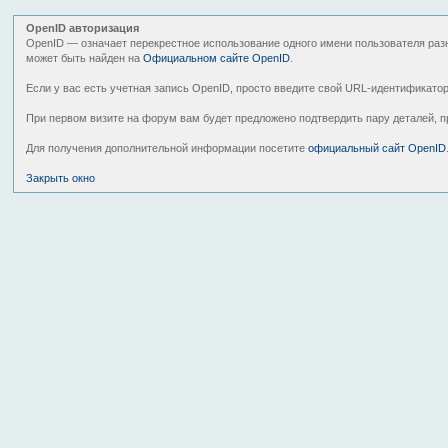
OpenID авторизация
OpenID — означает перекрестное использование одного имени пользователя раз
может быть найден на
Официальном сайте OpenID
.
Если у вас есть учетная запись OpenID, просто введите свой URL-идентификато
При первом визите на форум вам будет предложено подтвердить пару деталей, п
Для получения дополнительной информации посетите
официальный сайт OpenID
Закрыть окно