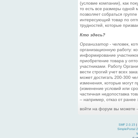
(условие компании), как пок
то есть все размеры одной
позволяет собраться группе
интересующий товар по опто
трудностей, которые призва
Кто здесь?
Организатор
- человек, ко
организационную работу: ко
информирование участников,
приобретение товара у опто
участниками. Работу Орган
вести строгий учет всех зака
может достигать 200-300 чел
изменения, которые могут п
(изменение условий или сро
частичная недопоставка това
– например, отказ от ранее
войти на форум вы можете 
SMF 2.0.15
|
SimplePortal 