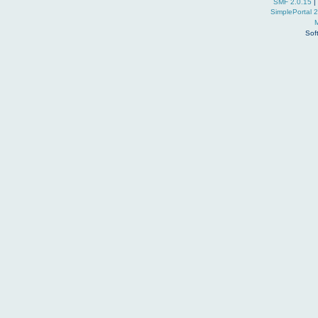
SMF 2.0.15
|
SimplePortal 
Sof