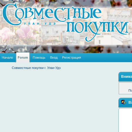
Начало
Forum
Помощь
Вход
Регистрация
Совместные покупки г. Улан-Удэ
Внима
По
В