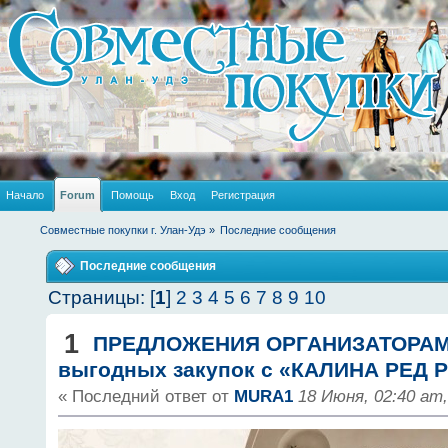
Начало
Forum
Помощь
Вход
Регистрация
Совместные покупки г. Улан-Удэ
»
Последние сообщения
Последние сообщения
Страницы: [
1
]
2
3
4
5
6
7
8
9
10
1
ПРЕДЛОЖЕНИЯ ОРГАНИЗАТОРА
выгодных закупок с «КАЛИНА РЕД Р
« Последний ответ от
MURA1
18 Июня, 02:40 am