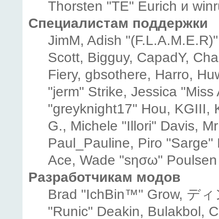
Thorsten "TE" Eurich и winr
Специалистам поддержки
JimM, Adish "(F.L.A.M.E.R)" 
Scott, Bigguy, CapadY, Cha
Fiery, gbsothere, Harro, H
"jerm" Strike, Jessica "Mis
"greyknight17" Hou, KGIII, K
G., Michele "Illori" Davis, M
Paul_Pauline, Piro "Sarge"
Ace, Wade "sησω" Poulsen
Разработчикам модов
Brad "IchBin™" Grow, ディン
"Runic" Deakin, Bulakbol, 