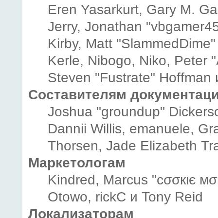
Eren Yasarkurt, Gary M. G
Jerry, Jonathan "vbgamer45"
Kirby, Matt "SlammedDime"
Kerle, Nibogo, Niko, Peter 
Steven "Fustrate" Hoffman 
Составителям документац
Joshua "groundup" Dickerson
Dannii Willis, emanuele, 
Thorsen, Jade Elizabeth Tr
Маркетологам
Kindred, Marcus "cσσкιє мσ
Otowo, rickC и Tony Reid
Локализаторам