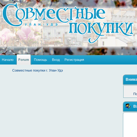
Начало
Forum
Помощь
Вход
Регистрация
Совместные покупки г. Улан-Удэ
Внима
По
В