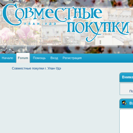
Начало
Forum
Помощь
Вход
Регистрация
Совместные покупки г. Улан-Удэ
Внима
По
В