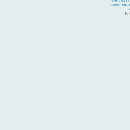
SMF 2.0.15
|
SimplePortal 
Sof