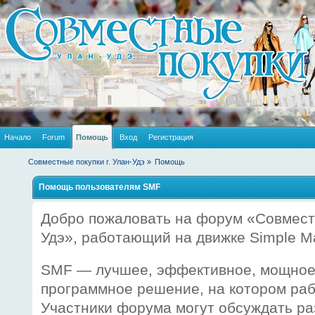
Начало
Forum
Помощь
Вход
Регистрация
Совместные покупки г. Улан-Удэ
»
Помощь
Помощь пользователям SMF
Добро пожаловать на форум «Совместн
Удэ», работающий на движке Simple M
SMF — лучшее, эффективное, мощное
программное решение, на котором рабо
Участники форума могут обсуждать р