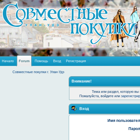
Начало
Forum
Помощь
Вход
Регистрация
Совместные покупки г. Улан-Удэ
Внимание!
Тема или раздел, которую вы 
Пожалуйста, войдите или
зарегистри
Вход
Имя пользовател
Парол