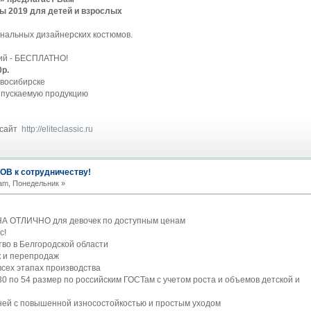
 2019 для детей и взрослых
нальных дизайнерских костюмов.
ний - БЕСПЛАТНО!
р.
овосибирске
ыпускаемую продукцию
 сайт
http://eliteclassic.ru
В к сотрудничеству!
am, Понедельник »
 ОТЛИЧНО для девочек по доступным ценам
с!
во в Белгородской области
к и перепродаж
всех этапах производства
0 по 54 размер по российским ГОСТам с учетом роста и объемов детской и
ней с повышенной износостойкостью и простым уходом