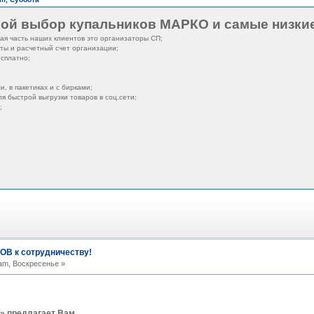
ой выбор купальников МАРКО и самые низкие
ая часть наших клиентов это организаторы СП;
ты и расчетный счет организации;
есплатно;
и, в пакетиках и с бирками;
я быстрой выгрузки товаров в соц.сети;
;
В к сотрудничеству!
am, Воскресенье »
» предлагает Вам