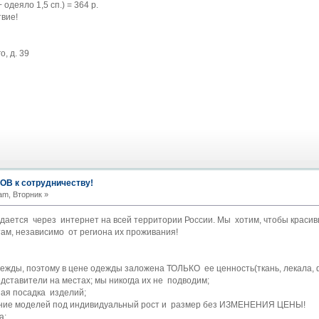
одеяло 1,5 сп.) = 364 р.
твие!
о, д. 39
В к сотрудничеству!
am, Вторник »
дается через интернет на всей территории России. Мы хотим, чтобы краси
ам, независимо от региона их проживания!
ежды, поэтому в цене одежды заложена ТОЛЬКО ее ценность(ткань, лекала, 
дставители на местах; мы никогда их не подводим;
ная посадка изделий;
ение моделей под индивидуальный рост и размер без ИЗМЕНЕНИЯ ЦЕНЫ!
а;