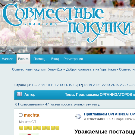
Начало
Forum
Помощь
Вход
Регистрация
Совместные покупки г. Улан-Удэ
»
Добро пожаловать на "spshka.ru - Совместн
Страницы:
1
...
7
8
9
10
11
12
13
14
15
16
[
17
]
18
19
20
21
22
23
24
25
26
27
...
8
Автор
Тема: Приглашаем ОРГАНИЗАТОРОВ к с
0 Пользователей и 47 Гостей просматривают эту тему.
Приглашаем ОРГАНИЗАТОРО
mechta
«
Ответ #480 :
05 Января, 00:48 
Монстр СП
Уважаемые поставщ