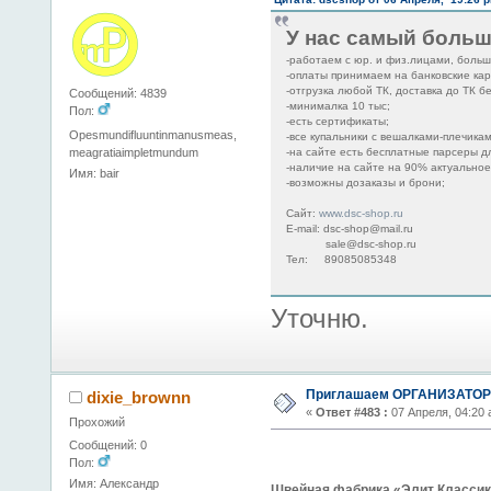
У нас самый больш
-работаем с юр. и физ.лицами, больш
-оплаты принимаем на банковские кар
-отгрузка любой ТК, доставка до ТК б
Сообщений: 4839
-минималка 10 тыс;
Пол:
-есть сертификаты;
Opesmundifluuntinmanusmeas,
-все купальники с вешалками-плечикам
meagratiaimpletmundum
-на сайте есть бесплатные парсеры дл
-наличие на сайте на 90% актуальное
Имя: bair
-возможны дозаказы и брони;
Сайт:
www.dsc-shop.ru
E-mail: dsc-shop@mail.ru
sale@dsc-shop.ru
Тел: 89085085348
Уточню.
Приглашаем ОРГАНИЗАТОРО
dixie_brownn
«
Ответ #483 :
07 Апреля, 04:20 
Прохожий
Сообщений: 0
Пол:
Имя: Александр
Швейная фабрика «Элит Классик