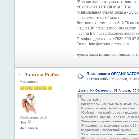
*Бесплатная выгрузка каталога тов
УСЛОВИЯ СОТРУДНИЧЕСТВА:
Минимальная сумма заказа - 15 000
зависимости от объема.
Доставка в регионы любой ТК на ва
Наш сайт:
https://school-dress.com
Группа ВК:
https://vk.com/school.dre
Телефон для связи: +7920 595 07 3
Email: info@school-dress.com
Будем рады взаимовыгодному сотр
Приглашаем ОРГАНИЗАТОРО
Золотая Рыбка
«
Ответ #485 :
08 Апреля, 00:15 
Мегашопер
Цитата: На Отлично от 08 Апреля, 00:
Здравствуйте!
Предлагаем ШКОЛЬНУЮ ФОРМУ НА ОТ
6 причин, почему Вы выбираете нас!
*Собственное швейное производство 
*Демократичные цены без наценок и
Сообщений: 6750
*Контроль и гарантия качества на все
Пол:
*Расширенная размерная сетка с 30 п
Имя: Ольга
подростковой возрастной группы
*Использование качественных тканей
*Бесплатная выгрузка каталога товаро