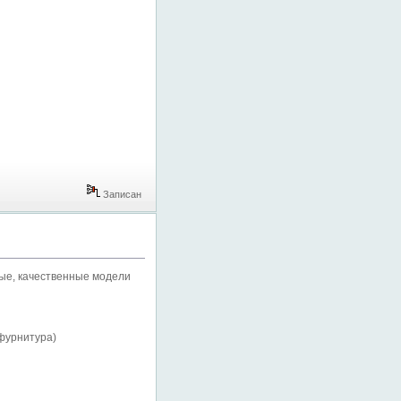
Записан
вые, качественные модели
фурнитура)