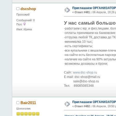
Приглашаем ОРГАНИЗАТОРО
dscshop
«
Ответ #481 :
06 Апреля, 19:26 
Прохожий
Сообщений: 0
У нас самый большо
Пол:
-работаем с юр. и физ.лицами, бо
Имя: Ирина
-оплаты принимаем на банковские 
-отгрузка любой ТК, доставка до Т
-минималка 10 тыс;
-есть сертификаты;
-все купальники с вешалками-плечи
-на сайте есть бесплатные парсеры
-наличие на сайте на 90% актуаль
-возможны дозаказы и брони;
Сайт:
www.dsc-shop.ru
E-mail: dsc-shop@mail.ru
sale@dsc-shop.ru
Тел: 89085085348
Приглашаем ОРГАНИЗАТОРО
Bair2011
«
Ответ #482 :
06 Апреля, 19:50 
Шопоголик
Цитата: dscshop от 06 Апреля, 19:26 