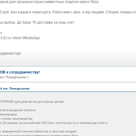
аров для организаторов совместных покупок через Sliza.
 руб. Без рядов и пересорта. Работаем с физ. и юр.лицами. Сборка товара от
ш выбор. До базы ТК доставка за наш счет.
ss
3 Есть Viber/ WhatsApp
удничеству!
В к сотрудничеству!
am, Понедельник »
04 am, Понедельник
ЛИЧНО для девочек по доступным ценам
в Белгородской области
 перепродаж
х этапах производства
о 54 размер по российским ГОСТам с учетом роста и объемов детской и
 с повышенной износостойкостью и простым уходом
в для организаторов совместных покупок через Sliza.