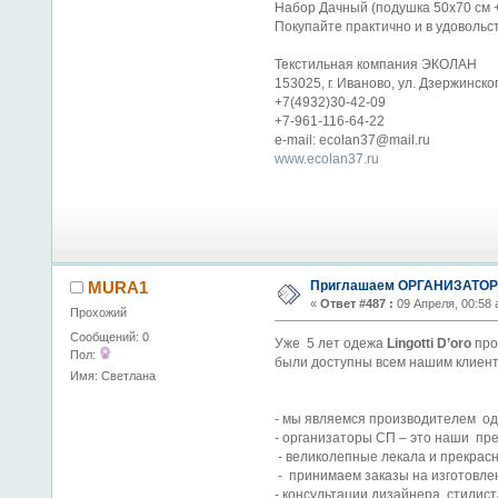
Набор Дачный (подушка 50х70 см + 
Покупайте практично и в удовольс
Текстильная компания ЭКОЛАН
153025, г. Иваново, ул. Дзержинског
+7(4932)30-42-09
+7-961-116-64-22
e-mail: ecolan37@mail.ru
www.ecolan37.ru
Приглашаем ОРГАНИЗАТОРО
MURA1
«
Ответ #487 :
09 Апреля, 00:58 
Прохожий
Сообщений: 0
Уже 5 лет одежа
Lingotti D’oro
про
Пол:
были доступны всем нашим клиент
Имя: Светлана
- мы являемся производителем од
- организаторы СП – это наши пре
- великолепные лекала и прекрас
- принимаем заказы на изготовл
- консультации дизайнера, стилист