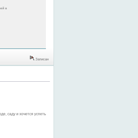
ней в
Записан
де, саду и хочется успеть