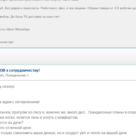
уб. Без рядов и пересорта. Работаем с физ. и юр.лицами. Сборка товара от 3-5 рабочих д
выбор. До базы ТК доставка за наш счет.
сть Viber/ WhatsApp
ичеству!
В к сотрудничеству!
pm, Понедельник »
у сезону
а ждем с нетерпением!
ычок, прогулки по лесу и, конечно же, много дел... Грандиозные планы в огоро
 на ногах, хочется лечь и уснуть с комфортом.
есто на даче?
по отличной цене.
только сэкономить ваши деньги, но и создаст уют и тепло на вашей даче.