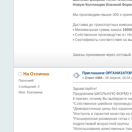
Новую Коллекцию Военной Формы
Мы производим свыше 300-х ориги
Доставка до транспортных компа
• Минимальная сумма заказа
10000
• Собственное производство в г. Н
• Сертификаты соответствия на в
Заказы принимаем через оптовый
Приглашаем ОРГАНИЗАТОРО
На Отлично
«
Ответ #484 :
08 Апреля, 00:04 
Прохожий
Сообщений: 0
Здравствуйте!
Имя: Екатерина
Предлагаем ШКОЛЬНУЮ ФОРМУ НА
6 причин, почему Вы выбираете на
*Собственное швейное производст
*Демократичные цены без нацено
*Контроль и гарантия качества на 
*Расширенная размерная сетка с 3
подростковой возрастной группы
*Использование качественных тка