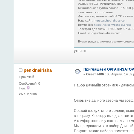
УСЛОВИЯ СОТРУДНИЧЕСТВА:
Минимальная сумма заказа - 15 000 р
зависимости от объема.
Доставка в регионы любой ТК на ваш 
Наш сайт:
https://school-dress.com
Группа ВК:
https://vk.com/school.dress
Телефон для связи: +7920 595 07 33 Е
Email: info@school-dress.com
Будем рады взаимовыгодному сотрудн
уточню
Приглашаем ОРГАНИЗАТОРО
penkinairisha
«
Ответ #486 :
08 Апреля, 14:32 
Прохожий
Сообщений: 0
Набор Дачный!Готовимся к дачном
Пол:
Имя: Ирина
Открытие дачного сезона мы всегд
Свежий воздух, много зелени, шашл
все сразу. К вечеру вы едва стоите
А комфортное ли у вас спальное м
Мы предлагаем вам набор Дачный 
Покупка такого набора поможет не 