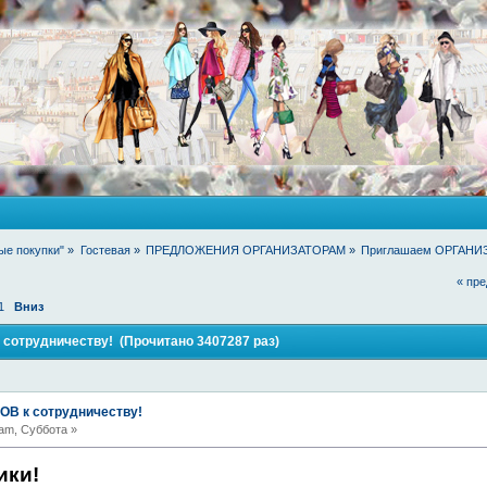
ые покупки"
»
Гостевая
»
ПРЕДЛОЖЕНИЯ ОРГАНИЗАТОРАМ
»
Приглашаем ОРГАНИЗ
« пр
1
Вниз
отрудничеству! (Прочитано 3407287 раз)
В к сотрудничеству!
am, Суббота »
ики!