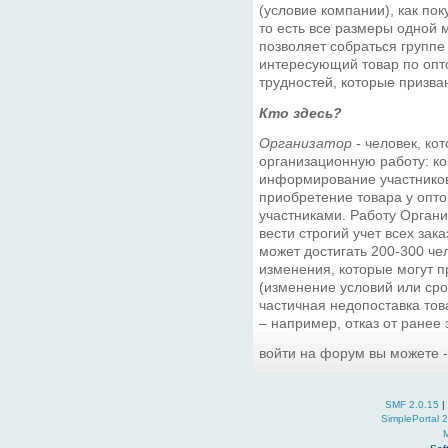
(условие компании), как пок
то есть все размеры одной
позволяет собраться группе
интересующий товар по опто
трудностей, которые призва
Кто здесь?
Организатор
- человек, ко
организационную работу: ко
информирование участников,
приобретение товара у опто
участниками. Работу Орган
вести строгий учет всех зака
может достигать 200-300 чел
изменения, которые могут п
(изменение условий или сро
частичная недопоставка това
– например, отказ от ранее
войти на форум вы можете 
SMF 2.0.15
|
SimplePortal 