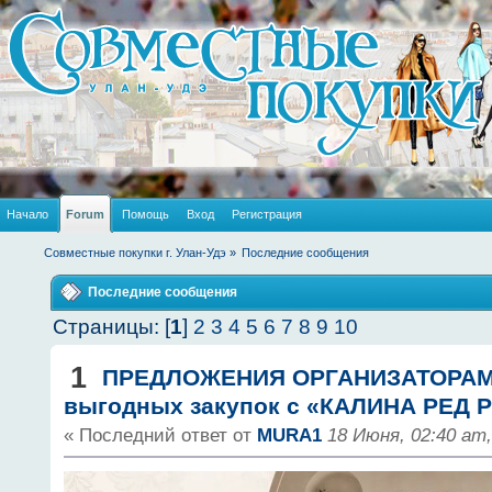
Начало
Forum
Помощь
Вход
Регистрация
Совместные покупки г. Улан-Удэ
»
Последние сообщения
Последние сообщения
Страницы: [
1
]
2
3
4
5
6
7
8
9
10
1
ПРЕДЛОЖЕНИЯ ОРГАНИЗАТОРА
выгодных закупок с «КАЛИНА РЕД Р
« Последний ответ от
MURA1
18 Июня, 02:40 am