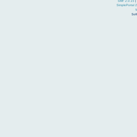
SMF 2.0.15
|
SimplePortal 
Sof