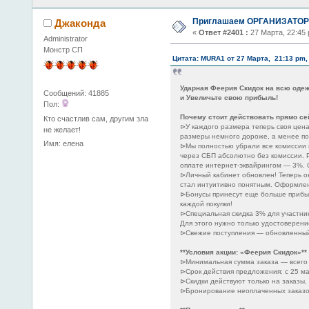
Приглашаем ОРГАНИЗАТОРО
Джаконда
«
Ответ #2401 :
27 Марта, 22:45 
Administrator
Монстр СП
Цитата: MURA1 от 27 Марта, 21:13 pm,
Ударная Феерия Скидок на всю одеж
Сообщений: 41885
и Увеличьте свою прибыль!
Пол:
Почему стоит действовать прямо се
Кто счастлив сам, другим зла
⊳У каждого размера теперь своя цен
не желает!
размеры немного дороже, а менее п
Имя: елена
⊳Мы полностью убрали все комиссии п
через СБП абсолютно без комиссии. Р
оплате интернет-эквайрингом — 3%. С
⊳Личный кабинет обновлен! Теперь о
стал интуитивно понятным. Оформле
⊳Бонусы принесут еще больше прибыл
каждой покупки!
⊳Специальная скидка 3% для участни
Для этого нужно только удостоверени
⊳Свежие поступления — обновленный 
**Условия акции: «Феерия Скидок»**
⊳Минимальная сумма заказа — всего 
⊳Срок действия предложения: с 25 ма
⊳Скидки действуют только на заказы,
⊳Бронирование неоплаченных заказов 