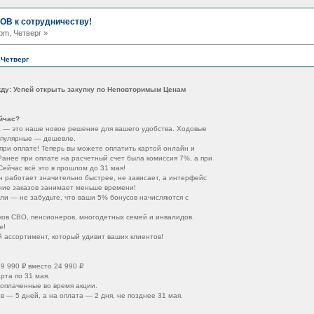
В к сотрудничеству!
pm, Четверг »
 Четверг
ду: Успей открыть закупку по Неповторимым Ценам
йчас?
а — это наше новое решение для вашего удобства. Ходовые
опулярные — дешевле.
ри оплате! Теперь вы можете оплатить картой онлайн и
анее при оплате на расчетный счет была комиссия 7%, а при
ейчас всё это в прошлом до 31 мая!
н работает значительно быстрее, не зависает, а интерфейс
ние заказов занимает меньше времени!
и — не забудьте, что ваши 5% бонусов начисляются с
ков СВО, пенсионеров, многодетных семей и инвалидов.
е!
ассортимент, который удивит ваших клиентов!
9 990 ₽ вместо 24 990 ₽
рта по 31 мая.
 оплаченные во время акции.
— 5 дней, а на оплата — 2 дня, не позднее 31 мая.