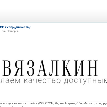
В к сотрудничеству!
6 pm, Четверг »
 продаж на маркетплейсе (WB, OZON, Яндекс Маркет, СберМаркет , или друг