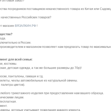
й оптовый заказ?
жества посредников поставщиков некачественного товара из Китая или Садово
 качественных Российских товаров?
ет магазин
ВЯЗАЛКИН.РФ
!
ущества?
ода.
лючительно в России.
производителем и магазином позволяет нам предлагать товар по максималь
мент для всей семьи:
ки, костюмы.
ская, детская одежда, а так же большие размеры до 70р)!
оски, панталоны, гамаши и.тд.
, жилеты, чехлы автомобильные из натуральной овчины.
 палитра цветов).
 любого трикотажного изделия при предоставлении нам вашего образца.
ическими лицам.
бесплатная.
мент.
джеры, которые учитывают пожелания каждого клиента.