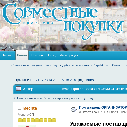
Начало
Forum
Помощь
Вход
Регистрация
Совместные покупки г. Улан-Удэ
»
Добро пожаловать на "spshka.ru - Совместн
Страницы:
1
...
71
72
73
74
75
76
77
78
79
80
[
81
]
Вниз
Автор
Тема: Приглашаем ОРГАНИЗАТОРОВ к с
0 Пользователей и 55 Гостей просматривают эту тему.
Приглашаем ОРГАНИЗАТОРО
mechta
«
Ответ #2400 :
05 Января, 00:48
Монстр СП
Уважаемые поставщ