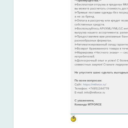
**Преимущества:**
⊳Бесплатная отгрузка в пределах МКА
вы можете рассчитать стоимость дост
⊳Прямые поставки одежды без посредн
а не за бренд.
⊳Оплата в рассрочку или кредит позв
собственных средств.
⊳Воспользуйтесь API/XML/YML/1C ин
выгрузка нашего ассортимента: parser.
⊳Предоставляем вам рекламные бан
разнообразных форматах.
⊳Автоматизированный склад гаранти
⊳Возврат бракованного товара в тече
⊳Маркировка «Честного знака» — сис
потребителей.
⊳Долгосрочный опыт и успех! С боле
совместных закупок! Станьте лидером
Не упустите шанс сделать выгодные
По всем вопросам:
Сайт:
https://mtforce.ru/
Телефон: +74951344778
E-mail: info@mtforce.ru
С уважением,
Команда MTFORCE