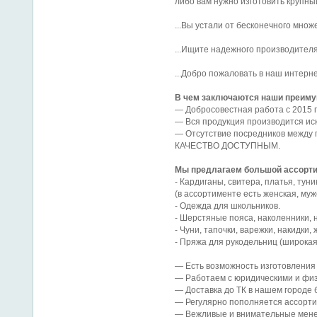
либо вам нужно изготовить крупны
...Вы устали от бесконечного мно
...Ищите надежного производителя
...Добро пожаловать в наш интерн
В чем заключаются наши преим
— Добросовестная работа с 2015 г
— Вся продукция производится иск
— Отсутствие посредников между 
КАЧЕСТВО ДОСТУПНЫМ.
Мы предлагаем большой ассорти
- Кардиганы, свитера, платья, туни
(в ассортименте есть женская, муж
- Одежда для школьников.
- Шерстяные пояса, наколенники, н
- Чуни, тапочки, варежки, накидки
- Пряжа для рукодельниц (широкая
— Есть возможность изготовления
— Работаем с юридическими и физ
— Доставка до ТК в нашем городе 
— Регулярно пополняется ассорти
— Вежливые и внимательные мене