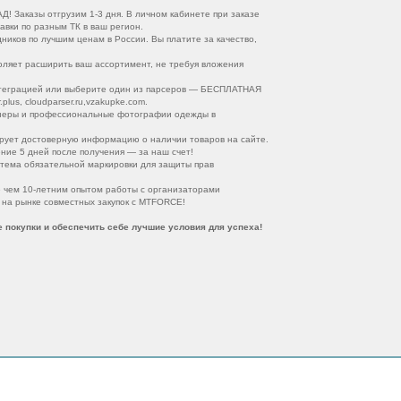
Д! Заказы отгрузим 1-3 дня. В личном кабинете при заказе
авки по разным ТК в ваш регион.
иков по лучшим ценам в России. Вы платите за качество,
оляет расширить ваш ассортимент, не требуя вложения
теграцией или выберите один из парсеров — БЕСПЛАТНАЯ
plus, cloudparser.ru,vzakupke.com.
неры и профессиональные фотографии одежды в
рует достоверную информацию о наличии товаров на сайте.
ние 5 дней после получения — за наш счет!
тема обязательной маркировки для защиты прав
е чем 10-летним опытом работы с организаторами
 на рынке совместных закупок с MTFORCE!
 покупки и обеспечить себе лучшие условия для успеха!