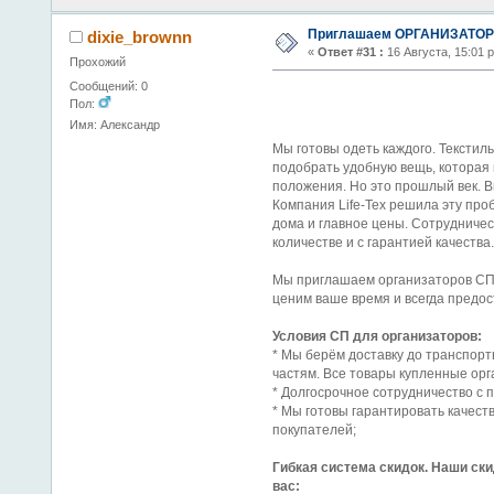
Приглашаем ОРГАНИЗАТОРО
dixie_brownn
«
Ответ #31 :
16 Августа, 15:01 
Прохожий
Сообщений: 0
Пол:
Имя: Александр
Мы готовы одеть каждого. Текстил
подобрать удобную вещь, которая 
положения. Но это прошлый век. В
Компания Life-Tex решила эту про
дома и главное цены. Сотрудниче
количестве и с гарантией качества.
Мы приглашаем организаторов СП 
ценим ваше время и всегда предос
Условия СП для организаторов:
* Мы берём доставку до транспорт
частям. Все товары купленные орг
* Долгосрочное сотрудничество с 
* Мы готовы гарантировать качест
покупателей;
Гибкая система скидок. Наши ски
вас: