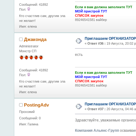
Сообщений: 41892
Если я вам должна заполните ТУТ
Пол:
МОЙ пристрой ТУТ
СПИСОК закупок
Кто счастлив сам, другим зла
89246541581 вайбер
не желает!
Имя: елена
Приглашаем ОРГАНИЗАТОРО
Джаконда
«
Ответ #36 :
19 Августа, 20:02 
Administrator
Монстр СП
есть
Сообщений: 41892
Если я вам должна заполните ТУТ
Пол:
МОЙ пристрой ТУТ
СПИСОК закупок
Кто счастлив сам, другим зла
89246541581 вайбер
не желает!
Имя: елена
Приглашаем ОРГАНИЗАТОРО
PostingAdv
«
Ответ #37 :
20 Августа, 04:46 
Прохожий
Сообщений: 0
Здравствуйте, уважаемые организ
Имя: Галина
Компания Альянс-Групп
осваивае