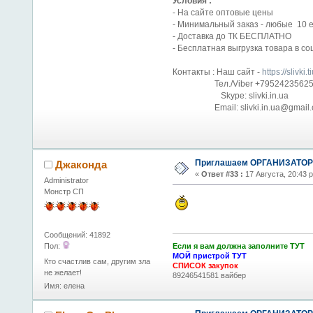
Условия :
- На сайте оптовые цены
- Минимальный заказ - любые 10 ед
- Доставка до ТК БЕСПЛАТНО
- Бесплатная выгрузка товара в со
Контакты : Наш сайт -
https://slivki.t
Тел./Viber +7952423562
Skype: slivki.in.ua
Email: slivki.in.ua@gmail.
Приглашаем ОРГАНИЗАТОРО
Джаконда
«
Ответ #33 :
17 Августа, 20:43 
Administrator
Монстр СП
Сообщений: 41892
Если я вам должна заполните ТУТ
Пол:
МОЙ пристрой ТУТ
Кто счастлив сам, другим зла
СПИСОК закупок
не желает!
89246541581 вайбер
Имя: елена