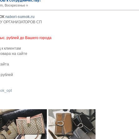
В к сотрудничеству!
pm, Воскресенье »
МОК
nabori-sumok.ru
У ОРГАНИЗАТОРОВ СП
с. рублей до Вашего города
 к клиентам
овара на сайте
сайта
 рублей
mok_opt