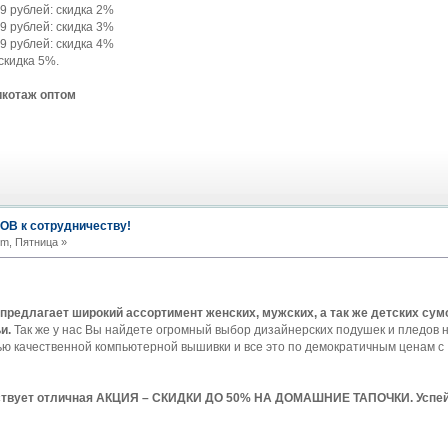
99 рублей: скидка 2%
99 рублей: скидка 3%
99 рублей: скидка 4%
 скидка 5%.
икотаж оптом
В к сотрудничеству!
pm, Пятница »
 предлагает широкий ассортимент женских, мужских, а так же детских сум
и.
Так же у нас Вы найдете огромный выбор дизайнерских подушек и пледов н
ю качественной компьютерной вышивки и все это по демократичным ценам 
ействует отличная АКЦИЯ – СКИДКИ ДО 50% НА ДОМАШНИЕ ТАПОЧКИ. Успейт