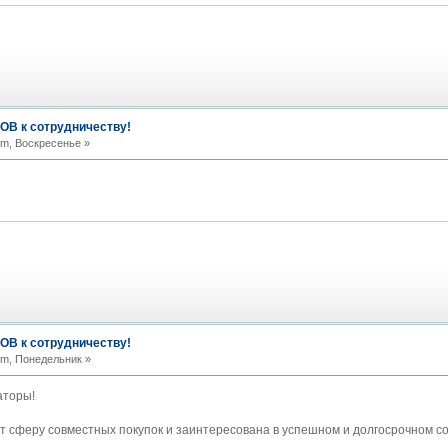
В к сотрудничеству!
pm, Воскресенье »
В к сотрудничеству!
am, Понедельник »
аторы!
т сферу совместных покупок и заинтересована в успешном и долгосрочном со