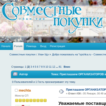
Начало
Forum
Помощь
Вход
Регистрация
Совместные покупки г. Улан-Удэ
»
Добро пожаловать на "spshka.ru - Совместн
Страницы:
1
[
2
]
3
4
5
6
7
8
9
10
11
12
...
81
Вниз
Автор
Тема: Приглашаем ОРГАНИЗАТОРОВ к с
0 Пользователей и 1 Гость просматривают эту тему.
Приглашаем ОРГАНИЗАТОРО
mechta
«
Ответ #30 :
05 Января, 00:48 a
Монстр СП
Уважаемые поставщ