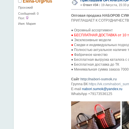
Приглашаем ОРГАНИЗАТОРО
Elena-OrgPlus
«
Ответ #34 :
19 Августа, 15:33 
Прохожий
Сообщений: 0
Оптовая продажа НАБОРОВ СУ
Пол:
ПРИГЛАШАЕТ К СОТРУДНИЧЕСТВ
Имя: Мария
● Огромный ассортимент
● БЕСПЛАТНАЯ ДОСТАВКА от 10 ты
● Эксклюзивные модели
●
Скидки и индивидуальных подход
● Полностью актуальное наличие т
●
Фабричное качество
● Бесплатная выгрузка каталога с 
● Бесплатная доставка до ТК
● Минимальная сумма заказа 7000
Сайт
http://nabori-sumok.ru
Группа ВК
https://vk.com/nabori_su
E-mail
nabori.sumok@yandex.ru
WhatsApp +79173536125