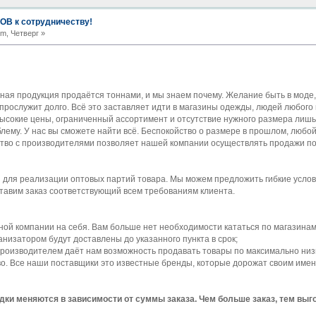
В к сотрудничеству!
pm, Четверг »
ьная продукция продаётся тоннами, и мы знаем почему. Желание быть в моде,
прослужит долго. Всё это заставляет идти в магазины одежды, людей любого 
ысокие цены, ограниченный ассортимент и отсутствие нужного размера лишь
блему. У нас вы сможете найти всё. Беспокойство о размере в прошлом, любой
ство с производителями позволяет нашей компании осуществлять продажи по
для реализации оптовых партий товара. Мы можем предложить гибкие услов
тавим заказ соответствующий всем требованиям клиента.
ной компании на себя. Вам больше нет необходимости кататься по магазинам
анизатором будут доставлены до указанного пункта в срок;
производителем даёт нам возможность продавать товары по максимально низ
во. Все наши поставщики это известные бренды, которые дорожат своим име
дки меняются в зависимости от суммы заказа. Чем больше заказ, тем выг