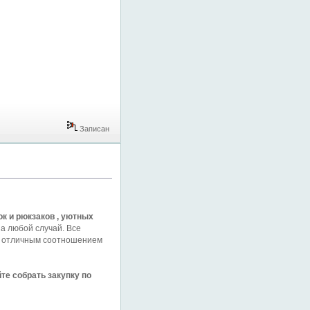
Записан
ок и рюкзаков , уютных
а любой случай. Все
с отличным соотношением
е собрать закупку по