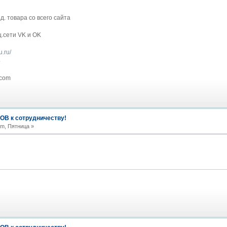
. товара со всего сайта
ц.сети VK и OK
iu.ru/
5
com
В к сотрудничеству!
pm, Пятница »