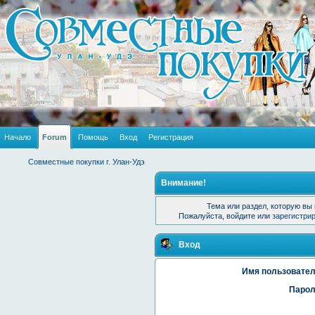
Начало
Forum
Помощь
Вход
Регистрация
Совместные покупки г. Улан-Удэ
Внимание!
Тема или раздел, которую вы 
Пожалуйста, войдите или
зарегистри
Вход
Имя пользовател
Парол