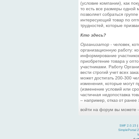
(условие компании), как пок
то есть все размеры одной
позволяет собраться группе
интересующий товар по опто
трудностей, которые призва
Кто здесь?
Организатор
- человек, ко
организационную работу: ко
информирование участников,
приобретение товара у опто
участниками. Работу Орган
вести строгий учет всех зака
может достигать 200-300 чел
изменения, которые могут п
(изменение условий или сро
частичная недопоставка това
– например, отказ от ранее
войти на форум вы можете 
SMF 2.0.15
|
SimplePortal 