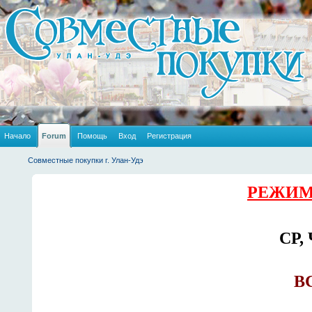
Начало
Forum
Помощь
Вход
Регистрация
Совместные покупки г. Улан-Удэ
РЕЖИМ
СР, 
ВС
_____________