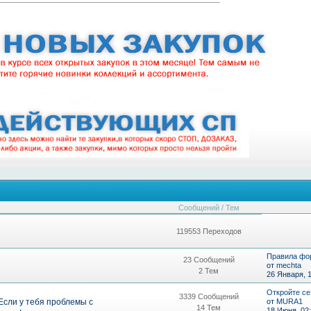
Сообщений / Тем
119553 Переходов
Правила фо
23 Сообщений
от
mechta
2 Тем
26 Января, 
Откройте се
3339 Сообщений
 Если у тебя проблемы с
от
MURA1
14 Тем
18 Июня, 02