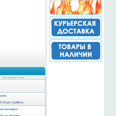
Последний ответ
рума
15:15 pm, Суббота
зон выгодных ...
:40 am, Четверг