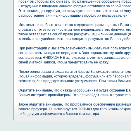
проектов. Любому, кто считает, что размещенное сообщение пре
Сотрудники и владелец данного форума оставляют за собой право
Это происходит вручную, поэтому нужно понимать, что они не мо
распространяется и на информацию в профилях пользователей.
Исключительно Вы отвечаете за содержание размещаемых Вами с
оградить от ответственности за него владельцев этого форума, е
также оставляют за собой право раскрыть Ваши личные данные (
жалобы или судебного иска, являющихся результатом Ваших дейс
При регистрации у Вас есть возможность выбрать имя пользовате
соглашаетесь никогда не передавать Ваш пароль какому-либо дру
соглашаетесь НИКОГДА НЕ использовать учетную запись другого
своей учетной записи, чтобы предотвратить её кражу.
После регистрации и входа на этот форум Вы сможете внести по
Любая информация, которую владелец форума или его персонал 
возможно, без предварительного уведомления. При этом к Вам мо
Обратите внимание, что с каждым сообщением будет сохранен Ваш 
Вашим интернет-провайдером. Это произойдет лишь в случае сер
Также обратите внимание, что программное обеспечение размеща
вашего браузера. Он используется ТОЛЬКО для того, чтобы сохра
либо другую информацию с Вашего компьютера.