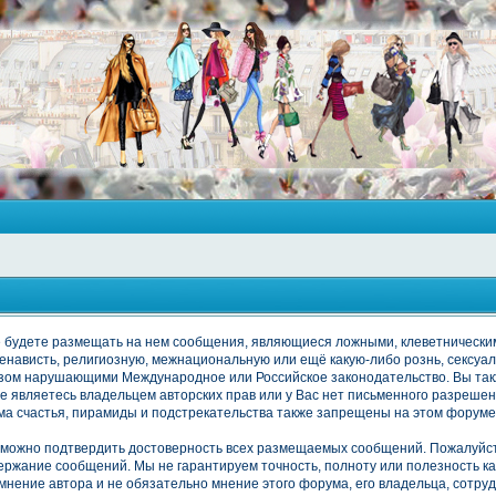
не будете размещать на нем сообщения, являющиеся ложными, клеветнически
нависть, религиозную, межнациональную или ещё какую-либо рознь, сексуа
зом нарушающими Международное или Российское законодательство. Вы так
 являетесь владельцем авторских прав или у Вас нет письменного разрешен
ма счастья, пирамиды и подстрекательства также запрещены на этом форуме
озможно подтвердить достоверность всех размещаемых сообщений. Пожалуйст
одержание сообщений. Мы не гарантируем точность, полноту или полезность 
ние автора и не обязательно мнение этого форума, его владельца, сотруд