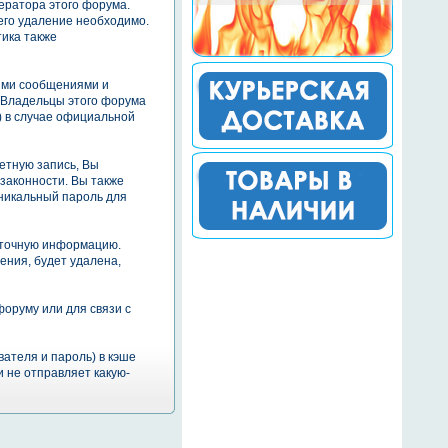
ератора этого форума.
его удаление необходимо.
тика также
ими сообщениями и
. Владельцы этого форума
) в случае официальной
етную запись, Вы
законности. Вы также
никальный пароль для
и точную информацию.
ния, будет удалена,
форуму или для связи с
ателя и пароль) в кэше
 не отправляет какую-