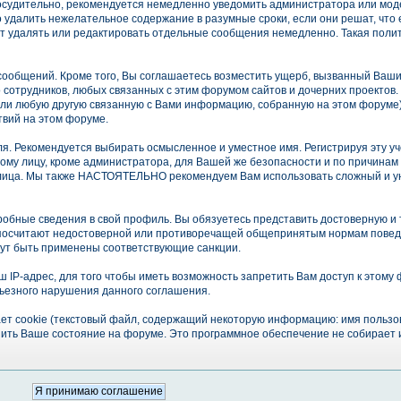
досудительно, рекомендуется немедленно уведомить администратора или мод
 удалить нежелательное содержание в разумные сроки, если они решат, что 
гут удалять или редактировать отдельные сообщения немедленно. Такая поли
ообщений. Кроме того, Вы соглашаетесь возместить ущерб, вызванный Ваш
го сотрудников, любых связанных с этим форумом сайтов и дочерних проектов
или любую другую связанную с Вами информацию, собранную на этом форуме
твий на этом форуме.
ля. Рекомендуется выбирать осмысленное и уместное имя. Регистрируя эту уч
гому лицу, кроме администратора, для Вашей же безопасности и по причинам 
 лица. Мы также НАСТОЯТЕЛЬНО рекомендуем Вам использовать сложный и у
дробные сведения в свой профиль. Вы обязуетесь представить достоверную 
посчитают недостоверной или противоречащей общепринятым нормам поведе
гут быть применены соответствующие санкции.
IP-адрес, для того чтобы иметь возможность запретить Вам доступ к этому 
ьезного нарушения данного соглашения.
ет cookie (текстовый файл, содержащий некоторую информацию: имя пользов
нить Ваше состояние на форуме. Это программное обеспечение не собирает и