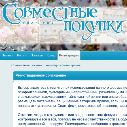
Начало
Forum
Помощь
Вход
Регистрация
Совместные покупки г. Улан-Удэ
»
Регистрация
Регистрационное соглашение
Вы соглашаетесь с тем, что при использовании данного форума 
оскорбительными, вульгарными, непристойными, разжигающими не
угрожающими, нарушающими тайну частной жизни или иным обра
размещать материалы, защищенные авторским правом, если Вы не
прав на эти материалы. Спам, флуд, рекламные объявления, пись
Отметим, что для сотрудников или владельцев этого форума нев
контролируем всё и вся, поэтому не несем ответственности за с
представленной на форуме. Размещаемые сообщения выражают мне